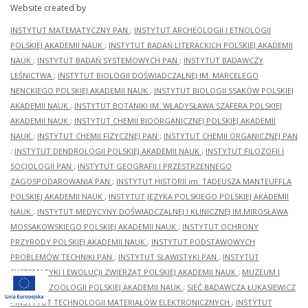
Website created by
INSTYTUT MATEMATYCZNY PAN
;
INSTYTUT ARCHEOLOGII I ETNOLOGII
POLSKIEJ AKADEMII NAUK
;
INSTYTUT BADAŃ LITERACKICH POLSKIEJ AKADEMII
NAUK
;
INSTYTUT BADAŃ SYSTEMOWYCH PAN
;
INSTYTUT BADAWCZY
LEŚNICTWA
;
INSTYTUT BIOLOGII DOŚWIADCZALNEJ IM. MARCELEGO
NENCKIEGO POLSKIEJ AKADEMII NAUK
;
INSTYTUT BIOLOGII SSAKÓW POLSKIEJ
AKADEMII NAUK
;
INSTYTUT BOTANIKI IM. WŁADYSŁAWA SZAFERA POLSKIEJ
AKADEMII NAUK
;
INSTYTUT CHEMII BIOORGANICZNEJ POLSKIEJ AKADEMII
NAUK
;
INSTYTUT CHEMII FIZYCZNEJ PAN
;
INSTYTUT CHEMII ORGANICZNEJ PAN
;
INSTYTUT DENDROLOGII POLSKIEJ AKADEMII NAUK
;
INSTYTUT FILOZOFII I
SOCJOLOGII PAN
;
INSTYTUT GEOGRAFII I PRZESTRZENNEGO
ZAGOSPODAROWANIA PAN
;
INSTYTUT HISTORII im. TADEUSZA MANTEUFFLA
POLSKIEJ AKADEMII NAUK
;
INSTYTUT JĘZYKA POLSKIEGO POLSKIEJ AKADEMII
NAUK
;
INSTYTUT MEDYCYNY DOŚWIADCZALNEJ I KLINICZNEJ IM.MIROSŁAWA
MOSSAKOWSKIEGO POLSKIEJ AKADEMII NAUK
;
INSTYTUT OCHRONY
PRZYRODY POLSKIEJ AKADEMII NAUK
;
INSTYTUT PODSTAWOWYCH
PROBLEMÓW TECHNIKI PAN
;
INSTYTUT SLAWISTYKI PAN
;
INSTYTUT
SYSTEMATYKI I EWOLUCJI ZWIERZĄT POLSKIEJ AKADEMII NAUK
;
MUZEUM I
INSTYTUT ZOOLOGII POLSKIEJ AKADEMII NAUK
;
SIEĆ BADAWCZA ŁUKASIEWICZ
- INSTYTUT TECHNOLOGII MATERIAŁÓW ELEKTRONICZNYCH
;
INSTYTUT