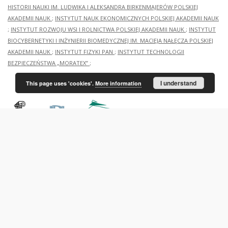
HISTORII NAUKI IM. LUDWIKA I ALEKSANDRA BIRKENMAJERÓW POLSKIEJ
AKADEMII NAUK
;
INSTYTUT NAUK EKONOMICZNYCH POLSKIEJ AKADEMII NAUK
;
INSTYTUT ROZWOJU WSI I ROLNICTWA POLSKIEJ AKADEMII NAUK
;
INSTYTUT
BIOCYBERNETYKI I INŻYNIERII BIOMEDYCZNEJ IM. MACIEJA NAŁĘCZA POLSKIEJ
AKADEMII NAUK
;
INSTYTUT FIZYKI PAN
;
INSTYTUT TECHNOLOGII
BEZPIECZEŃSTWA „MORATEX”
;
I understand
This page uses 'cookies'.
More information