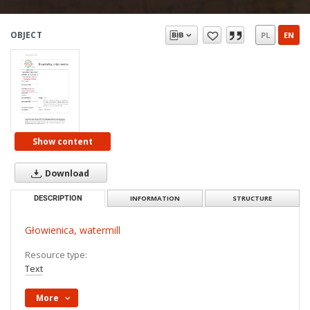
OBJECT
PL
EN
Show content
Download
DESCRIPTION
INFORMATION
STRUCTURE
Głowienica, watermill
Resource type:
Text
More