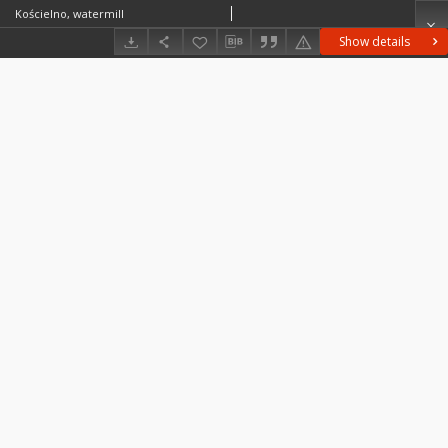
Kościelno, watermill
Show details