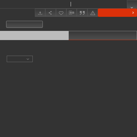
Kościelno, watermill
Show details