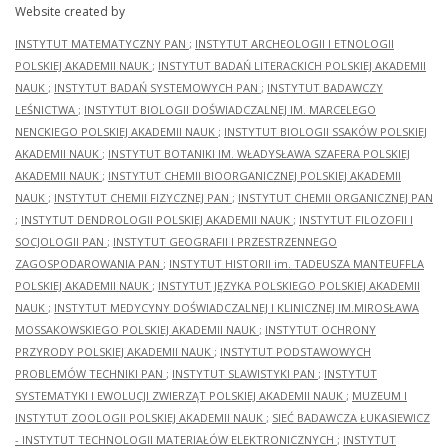
Website created by
INSTYTUT MATEMATYCZNY PAN
;
INSTYTUT ARCHEOLOGII I ETNOLOGII
POLSKIEJ AKADEMII NAUK
;
INSTYTUT BADAŃ LITERACKICH POLSKIEJ AKADEMII
NAUK
;
INSTYTUT BADAŃ SYSTEMOWYCH PAN
;
INSTYTUT BADAWCZY
LEŚNICTWA
;
INSTYTUT BIOLOGII DOŚWIADCZALNEJ IM. MARCELEGO
NENCKIEGO POLSKIEJ AKADEMII NAUK
;
INSTYTUT BIOLOGII SSAKÓW POLSKIEJ
AKADEMII NAUK
;
INSTYTUT BOTANIKI IM. WŁADYSŁAWA SZAFERA POLSKIEJ
AKADEMII NAUK
;
INSTYTUT CHEMII BIOORGANICZNEJ POLSKIEJ AKADEMII
NAUK
;
INSTYTUT CHEMII FIZYCZNEJ PAN
;
INSTYTUT CHEMII ORGANICZNEJ PAN
;
INSTYTUT DENDROLOGII POLSKIEJ AKADEMII NAUK
;
INSTYTUT FILOZOFII I
SOCJOLOGII PAN
;
INSTYTUT GEOGRAFII I PRZESTRZENNEGO
ZAGOSPODAROWANIA PAN
;
INSTYTUT HISTORII im. TADEUSZA MANTEUFFLA
POLSKIEJ AKADEMII NAUK
;
INSTYTUT JĘZYKA POLSKIEGO POLSKIEJ AKADEMII
NAUK
;
INSTYTUT MEDYCYNY DOŚWIADCZALNEJ I KLINICZNEJ IM.MIROSŁAWA
MOSSAKOWSKIEGO POLSKIEJ AKADEMII NAUK
;
INSTYTUT OCHRONY
PRZYRODY POLSKIEJ AKADEMII NAUK
;
INSTYTUT PODSTAWOWYCH
PROBLEMÓW TECHNIKI PAN
;
INSTYTUT SLAWISTYKI PAN
;
INSTYTUT
SYSTEMATYKI I EWOLUCJI ZWIERZĄT POLSKIEJ AKADEMII NAUK
;
MUZEUM I
INSTYTUT ZOOLOGII POLSKIEJ AKADEMII NAUK
;
SIEĆ BADAWCZA ŁUKASIEWICZ
- INSTYTUT TECHNOLOGII MATERIAŁÓW ELEKTRONICZNYCH
;
INSTYTUT