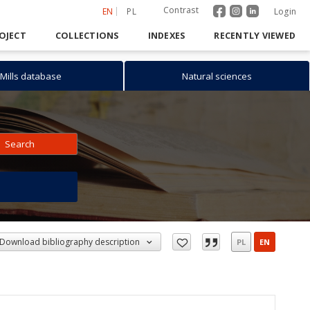
Contrast
EN
PL
Login
OJECT
COLLECTIONS
INDEXES
RECENTLY VIEWED
Mills database
Natural sciences
Search
h
Download bibliography description
PL
EN