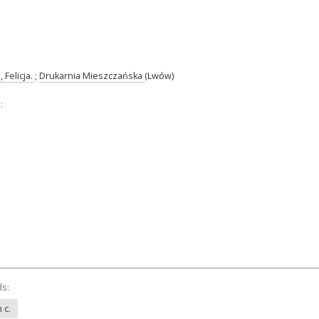
 Felicja.
;
Drukarnia Mieszczańska
(Lwów)
:
ds:
 c.