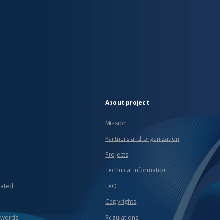
About project
Mission
Partners and organization
Projects
Technical information
eated
FAQ
Copyrights
ywords
Regulations