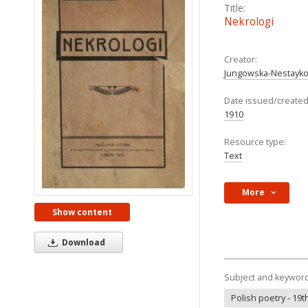
Title:
Nekrologi
Creator:
Jungowska-Nestayko,
Date issued/created
1910
Resource type:
Text
More
Show content
Download
Subject and keywor
Polish poetry - 19th