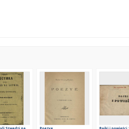
yli Szwedzi na
Poezye
Bajki i powieści