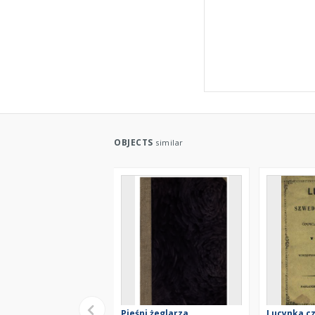
OBJECTS
similar
Pieśni żeglarza
Lucynka cz