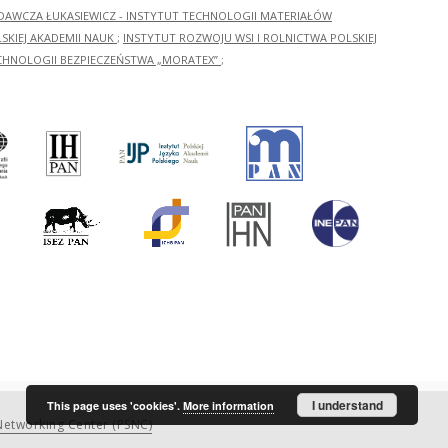
ADAWCZA ŁUKASIEWICZ - INSTYTUT TECHNOLOGII MATERIAŁÓW
KIEJ AKADEMII NAUK
;
INSTYTUT ROZWOJU WSI I ROLNICTWA POLSKIEJ
CHNOLOGII BEZPIECZEŃSTWA „MORATEX”
;
I understand
This page uses 'cookies'.
More information
etworking Center (PSNC)