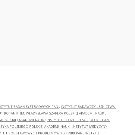
NSTYTUT BADAŃ SYSTEMOWYCH PAN
;
INSTYTUT BADAWCZY LEŚNICTWA
;
UT BOTANIKI IM. WŁADYSŁAWA SZAFERA POLSKIEJ AKADEMII NAUK
;
I POLSKIEJ AKADEMII NAUK
;
INSTYTUT FILOZOFII I SOCJOLOGII PAN
;
ĘZYKA POLSKIEGO POLSKIEJ AKADEMII NAUK
;
INSTYTUT MEDYCYNY
YTUT PODSTAWOWYCH PROBLEMÓW TECHNIKI PAN
;
INSTYTUT