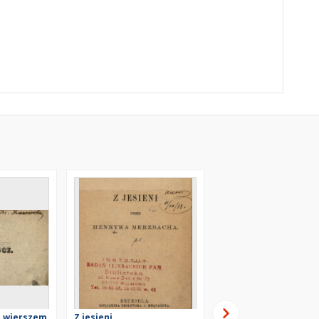
 : wierszem
Z jesieni
Helena : poemat na t