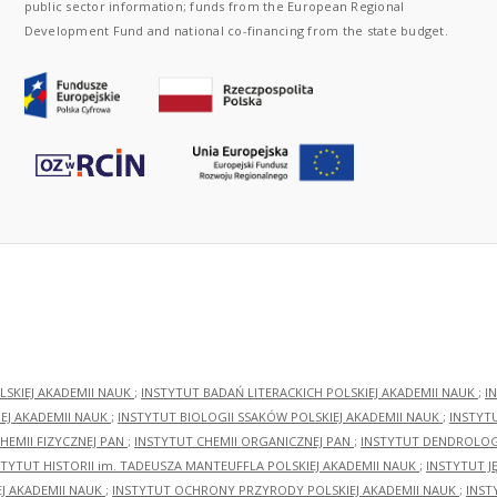
public sector information; funds from the European Regional
Development Fund and national co-financing from the state budget.
LSKIEJ AKADEMII NAUK
;
INSTYTUT BADAŃ LITERACKICH POLSKIEJ AKADEMII NAUK
;
I
EJ AKADEMII NAUK
;
INSTYTUT BIOLOGII SSAKÓW POLSKIEJ AKADEMII NAUK
;
INSTYT
HEMII FIZYCZNEJ PAN
;
INSTYTUT CHEMII ORGANICZNEJ PAN
;
INSTYTUT DENDROLOGI
STYTUT HISTORII im. TADEUSZA MANTEUFFLA POLSKIEJ AKADEMII NAUK
;
INSTYTUT J
EJ AKADEMII NAUK
;
INSTYTUT OCHRONY PRZYRODY POLSKIEJ AKADEMII NAUK
;
INST