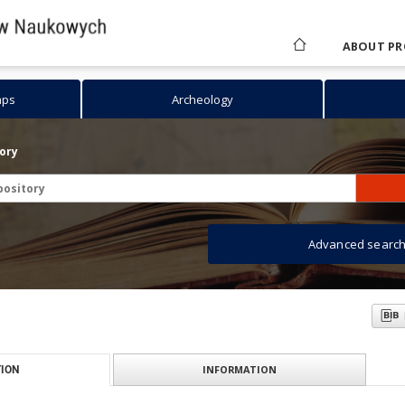
ABOUT PR
aps
Archeology
tory
Advanced searc
INFORMATION
ION