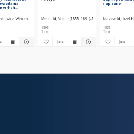
powiadania
napisane
e w 4-ch
nkiewicz, Wincenty (1807–1884)
Metelicki, Michał (1855–1891)
Polʹskij knižnyj magazin
Kurzewski, Józef 
1893
1839
Text
Text