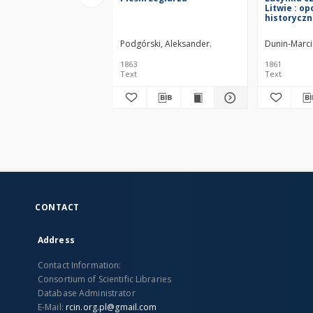
Litwie : o
historyczn
obrazkach
Podgórski, Aleksander.
Dunin-Marci
1863
1861
Text
Text
CONTACT
Address
Contact Information:
Consortium of Scientific Libraries
Database Administrator
E-Mail:
rcin.org.pl@gmail.com