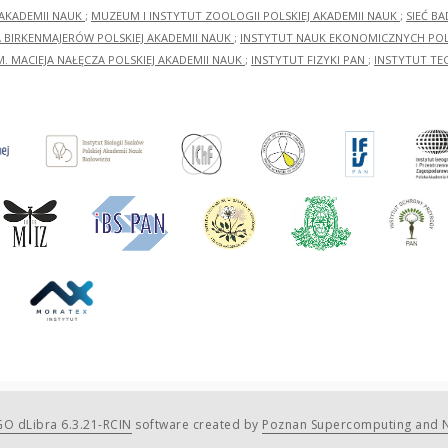
 AKADEMII NAUK
;
MUZEUM I INSTYTUT ZOOLOGII POLSKIEJ AKADEMII NAUK
;
SIEĆ B
RA BIRKENMAJERÓW POLSKIEJ AKADEMII NAUK
;
INSTYTUT NAUK EKONOMICZNYCH POLS
M. MACIEJA NAŁĘCZA POLSKIEJ AKADEMII NAUK
;
INSTYTUT FIZYKI PAN
;
INSTYTUT TE
O dLibra 6.3.21-RCIN
software created by
Poznan Supercomputing and N