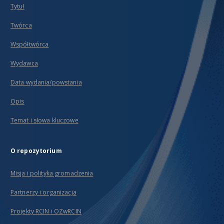
Tytuł
Twórca
Współtwórca
Wydawca
Data wydania/powstania
Opis
Temat i słowa kluczowe
O repozytorium
Misja i polityka gromadzenia
Partnerzy i organizacja
Projekty RCIN i OZwRCIN