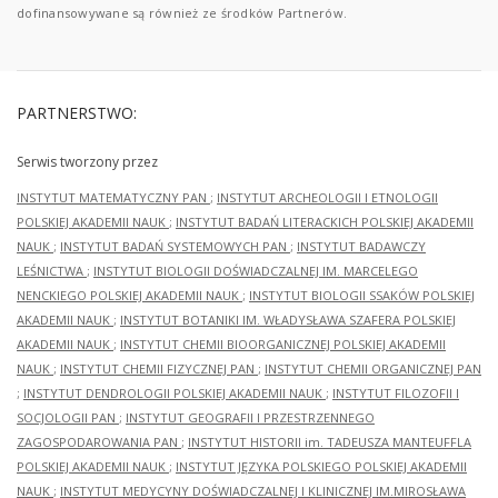
dofinansowywane są również ze środków Partnerów.
PARTNERSTWO:
Serwis tworzony przez
INSTYTUT MATEMATYCZNY PAN
;
INSTYTUT ARCHEOLOGII I ETNOLOGII
POLSKIEJ AKADEMII NAUK
;
INSTYTUT BADAŃ LITERACKICH POLSKIEJ AKADEMII
NAUK
;
INSTYTUT BADAŃ SYSTEMOWYCH PAN
;
INSTYTUT BADAWCZY
LEŚNICTWA
;
INSTYTUT BIOLOGII DOŚWIADCZALNEJ IM. MARCELEGO
NENCKIEGO POLSKIEJ AKADEMII NAUK
;
INSTYTUT BIOLOGII SSAKÓW POLSKIEJ
AKADEMII NAUK
;
INSTYTUT BOTANIKI IM. WŁADYSŁAWA SZAFERA POLSKIEJ
AKADEMII NAUK
;
INSTYTUT CHEMII BIOORGANICZNEJ POLSKIEJ AKADEMII
NAUK
;
INSTYTUT CHEMII FIZYCZNEJ PAN
;
INSTYTUT CHEMII ORGANICZNEJ PAN
;
INSTYTUT DENDROLOGII POLSKIEJ AKADEMII NAUK
;
INSTYTUT FILOZOFII I
SOCJOLOGII PAN
;
INSTYTUT GEOGRAFII I PRZESTRZENNEGO
ZAGOSPODAROWANIA PAN
;
INSTYTUT HISTORII im. TADEUSZA MANTEUFFLA
POLSKIEJ AKADEMII NAUK
;
INSTYTUT JĘZYKA POLSKIEGO POLSKIEJ AKADEMII
NAUK
;
INSTYTUT MEDYCYNY DOŚWIADCZALNEJ I KLINICZNEJ IM.MIROSŁAWA