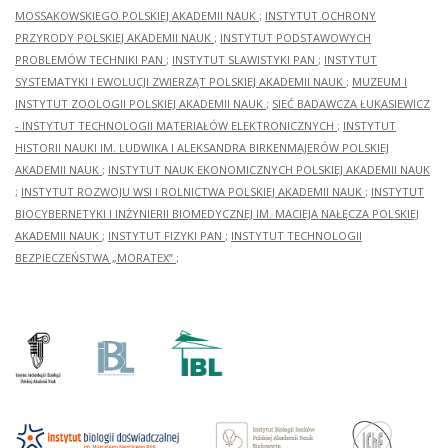
MOSSAKOWSKIEGO POLSKIEJ AKADEMII NAUK
;
INSTYTUT OCHRONY
PRZYRODY POLSKIEJ AKADEMII NAUK
;
INSTYTUT PODSTAWOWYCH
PROBLEMÓW TECHNIKI PAN
;
INSTYTUT SLAWISTYKI PAN
;
INSTYTUT
SYSTEMATYKI I EWOLUCJI ZWIERZĄT POLSKIEJ AKADEMII NAUK
;
MUZEUM I
INSTYTUT ZOOLOGII POLSKIEJ AKADEMII NAUK
;
SIEĆ BADAWCZA ŁUKASIEWICZ
- INSTYTUT TECHNOLOGII MATERIAŁÓW ELEKTRONICZNYCH
;
INSTYTUT
HISTORII NAUKI IM. LUDWIKA I ALEKSANDRA BIRKENMAJERÓW POLSKIEJ
AKADEMII NAUK
;
INSTYTUT NAUK EKONOMICZNYCH POLSKIEJ AKADEMII NAUK
;
INSTYTUT ROZWOJU WSI I ROLNICTWA POLSKIEJ AKADEMII NAUK
;
INSTYTUT
BIOCYBERNETYKI I INŻYNIERII BIOMEDYCZNEJ IM. MACIEJA NAŁĘCZA POLSKIEJ
AKADEMII NAUK
;
INSTYTUT FIZYKI PAN
;
INSTYTUT TECHNOLOGII
BEZPIECZEŃSTWA „MORATEX”
;