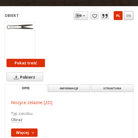
OBIEKT
PL
EN
Pokaż treść
Pobierz
OPIS
INFORMACJE
STRUKTURA
Nożyce żelazne [2D]
Typ zasobu:
Obraz
Więcej