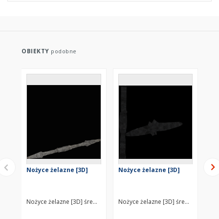
OBIEKTY
podobne
Nożyce żelazne [3D]
Nożyce żelazne [3D]
No
(f
Nożyce żelazne [3D] średniowiecze wczesne, XII wiek
Nożyce żelazne [3D] średniowiecze w
Noż