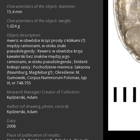
Characteristics of the object- diameter:
15,4 mm
Characteristics of the object- weight:
1,024 g
Object description:
Awers: w obwódce krzyż prosty z kółkami (?)
między ramionami, w otoku znaki
pseudolegendy
;
Rewers: w obwódce krzyż
kawalerski bez znaków między jego
ramionami, w otoku pseudolegenda
;
Emitent:
biskupi sascy
;
Pochodzenie-mennica: Saksonia
(Naumburg, Magdeburg?)
;
Określenie: M.
Gumowski, Corpus Nummorum Poloniae, typ
VI, nr 748-755
Research Manager/ Creator of Collection:
Kędzierski, Adam
Author (of drawing, photo, record):
Kędzierski, Adam
Data:
2008
Place of publication of results: