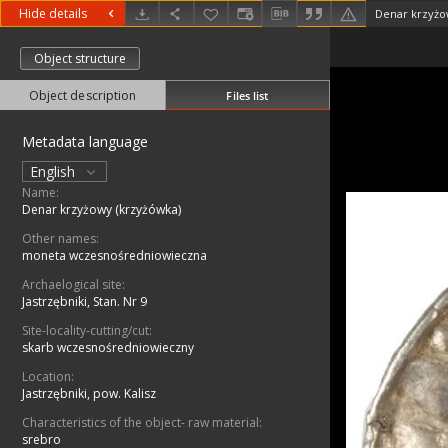
Hide details
Denar krzyżo
Object structure
Object description
Files list
Metadata language
English
Name:
Denar krzyżowy (krzyżówka)
Other names:
moneta wczesnośredniowieczna
Archaelogical site:
Jastrzębniki, Stan. Nr 9
Site-locality-cutting/cut:
skarb wczesnośredniowieczny
Location:
Jastrzębniki, pow. Kalisz
Characteristics of the object- raw material:
srebro