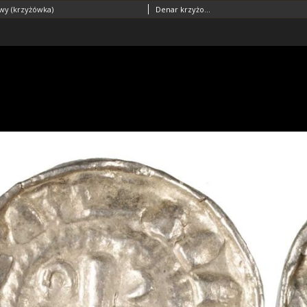
wy (krzyżówka)
Denar krzyżowy (krzyżówka) ok. 1050 r.