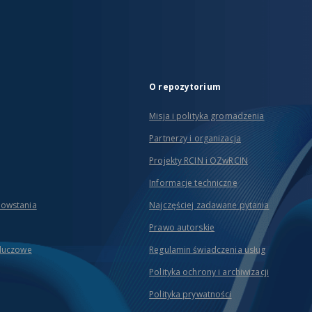
O repozytorium
Misja i polityka gromadzenia
Partnerzy i organizacja
Projekty RCIN i OZwRCIN
Informacje techniczne
powstania
Najczęściej zadawane pytania
Prawo autorskie
kluczowe
Regulamin świadczenia usług
Polityka ochrony i archiwizacji
Polityka prywatności