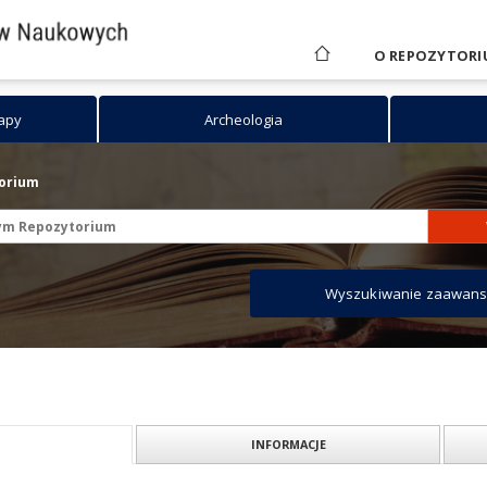
O REPOZYTORI
mapy
Archeologia
torium
Wyszukiwanie zaawan
INFORMACJE