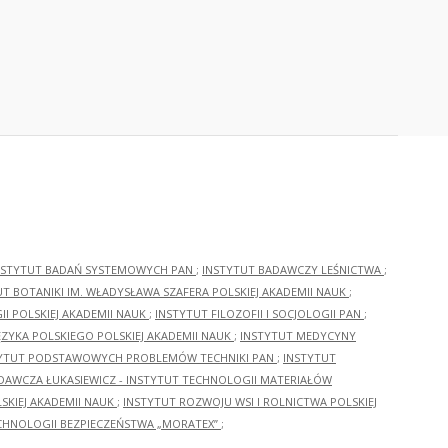
NSTYTUT BADAŃ SYSTEMOWYCH PAN
;
INSTYTUT BADAWCZY LEŚNICTWA
;
UT BOTANIKI IM. WŁADYSŁAWA SZAFERA POLSKIEJ AKADEMII NAUK
;
I POLSKIEJ AKADEMII NAUK
;
INSTYTUT FILOZOFII I SOCJOLOGII PAN
;
ĘZYKA POLSKIEGO POLSKIEJ AKADEMII NAUK
;
INSTYTUT MEDYCYNY
YTUT PODSTAWOWYCH PROBLEMÓW TECHNIKI PAN
;
INSTYTUT
ADAWCZA ŁUKASIEWICZ - INSTYTUT TECHNOLOGII MATERIAŁÓW
KIEJ AKADEMII NAUK
;
INSTYTUT ROZWOJU WSI I ROLNICTWA POLSKIEJ
CHNOLOGII BEZPIECZEŃSTWA „MORATEX”
;