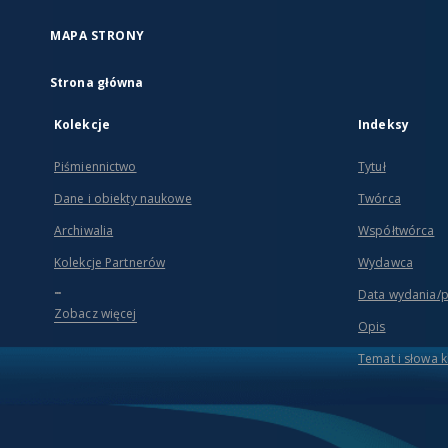
MAPA STRONY
Strona główna
Kolekcje
Indeksy
Piśmiennictwo
Tytuł
Dane i obiekty naukowe
Twórca
Archiwalia
Współtwórca
Kolekcje Partnerów
Wydawca
...
Data wydania/
Zobacz więcej
Opis
Temat i słowa 