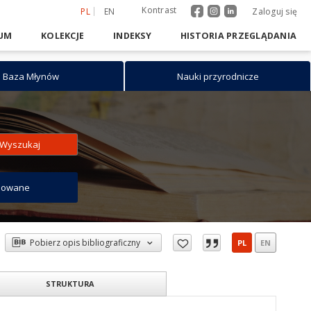
Kontrast
PL
EN
Zaloguj się
UM
KOLEKCJE
INDEKSY
HISTORIA PRZEGLĄDANIA
Baza Młynów
Nauki przyrodnicze
Wyszukaj
sowane
Pobierz opis bibliograficzny
PL
EN
STRUKTURA