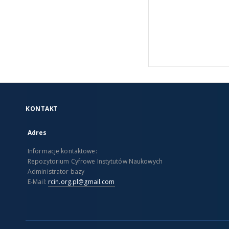
KONTAKT
Adres
Informacje kontaktowe:
Repozytorium Cyfrowe Instytutów Naukowych
Administrator bazy
E-Mail:
rcin.org.pl@gmail.com