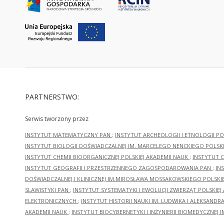
PARTNERSTWO:
Serwis tworzony przez
INSTYTUT MATEMATYCZNY PAN
;
INSTYTUT ARCHEOLOGII I ETNOLOGII PO
INSTYTUT BIOLOGII DOŚWIADCZALNEJ IM. MARCELEGO NENCKIEGO POLSKI
INSTYTUT CHEMII BIOORGANICZNEJ POLSKIEJ AKADEMII NAUK
;
INSTYTUT C
INSTYTUT GEOGRAFII I PRZESTRZENNEGO ZAGOSPODAROWANIA PAN
;
IN
DOŚWIADCZALNEJ I KLINICZNEJ IM.MIROSŁAWA MOSSAKOWSKIEGO POLSKI
SLAWISTYKI PAN
;
INSTYTUT SYSTEMATYKI I EWOLUCJI ZWIERZĄT POLSKIEJ
ELEKTRONICZNYCH
;
INSTYTUT HISTORII NAUKI IM. LUDWIKA I ALEKSAND
AKADEMII NAUK
;
INSTYTUT BIOCYBERNETYKI I INŻYNIERII BIOMEDYCZNEJ I