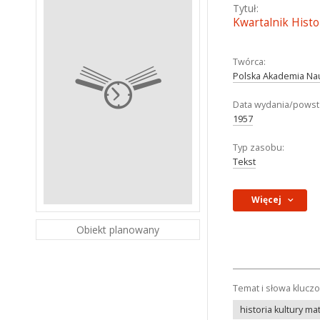
Tytuł:
Kwartalnik Histor
Twórca:
Polska Akademia Nauk
Data wydania/powst
1957
Typ zasobu:
Tekst
Więcej
Obiekt planowany
Temat i słowa klucz
historia kultury ma