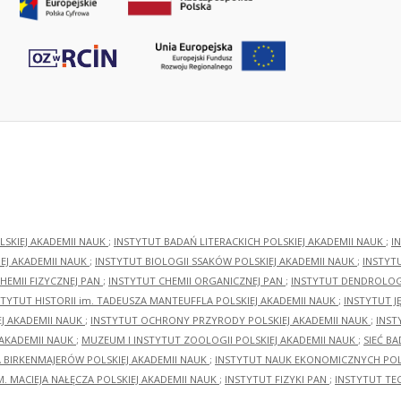
LSKIEJ AKADEMII NAUK
;
INSTYTUT BADAŃ LITERACKICH POLSKIEJ AKADEMII NAUK
;
I
EJ AKADEMII NAUK
;
INSTYTUT BIOLOGII SSAKÓW POLSKIEJ AKADEMII NAUK
;
INSTYT
HEMII FIZYCZNEJ PAN
;
INSTYTUT CHEMII ORGANICZNEJ PAN
;
INSTYTUT DENDROLOGI
STYTUT HISTORII im. TADEUSZA MANTEUFFLA POLSKIEJ AKADEMII NAUK
;
INSTYTUT J
EJ AKADEMII NAUK
;
INSTYTUT OCHRONY PRZYRODY POLSKIEJ AKADEMII NAUK
;
INST
 AKADEMII NAUK
;
MUZEUM I INSTYTUT ZOOLOGII POLSKIEJ AKADEMII NAUK
;
SIEĆ B
RA BIRKENMAJERÓW POLSKIEJ AKADEMII NAUK
;
INSTYTUT NAUK EKONOMICZNYCH POLS
M. MACIEJA NAŁĘCZA POLSKIEJ AKADEMII NAUK
;
INSTYTUT FIZYKI PAN
;
INSTYTUT TE