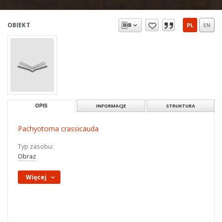
OBIEKT
PL
EN
OPIS
INFORMACJE
STRUKTURA
Pachyotoma crassicauda
Typ zasobu:
Obraz
Więcej