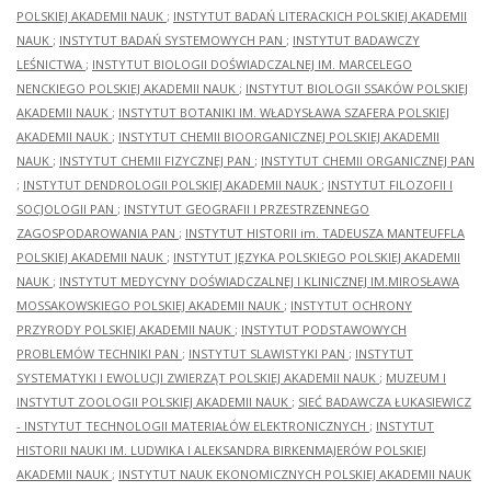
POLSKIEJ AKADEMII NAUK
;
INSTYTUT BADAŃ LITERACKICH POLSKIEJ AKADEMII
NAUK
;
INSTYTUT BADAŃ SYSTEMOWYCH PAN
;
INSTYTUT BADAWCZY
LEŚNICTWA
;
INSTYTUT BIOLOGII DOŚWIADCZALNEJ IM. MARCELEGO
NENCKIEGO POLSKIEJ AKADEMII NAUK
;
INSTYTUT BIOLOGII SSAKÓW POLSKIEJ
AKADEMII NAUK
;
INSTYTUT BOTANIKI IM. WŁADYSŁAWA SZAFERA POLSKIEJ
AKADEMII NAUK
;
INSTYTUT CHEMII BIOORGANICZNEJ POLSKIEJ AKADEMII
NAUK
;
INSTYTUT CHEMII FIZYCZNEJ PAN
;
INSTYTUT CHEMII ORGANICZNEJ PAN
;
INSTYTUT DENDROLOGII POLSKIEJ AKADEMII NAUK
;
INSTYTUT FILOZOFII I
SOCJOLOGII PAN
;
INSTYTUT GEOGRAFII I PRZESTRZENNEGO
ZAGOSPODAROWANIA PAN
;
INSTYTUT HISTORII im. TADEUSZA MANTEUFFLA
POLSKIEJ AKADEMII NAUK
;
INSTYTUT JĘZYKA POLSKIEGO POLSKIEJ AKADEMII
NAUK
;
INSTYTUT MEDYCYNY DOŚWIADCZALNEJ I KLINICZNEJ IM.MIROSŁAWA
MOSSAKOWSKIEGO POLSKIEJ AKADEMII NAUK
;
INSTYTUT OCHRONY
PRZYRODY POLSKIEJ AKADEMII NAUK
;
INSTYTUT PODSTAWOWYCH
PROBLEMÓW TECHNIKI PAN
;
INSTYTUT SLAWISTYKI PAN
;
INSTYTUT
SYSTEMATYKI I EWOLUCJI ZWIERZĄT POLSKIEJ AKADEMII NAUK
;
MUZEUM I
INSTYTUT ZOOLOGII POLSKIEJ AKADEMII NAUK
;
SIEĆ BADAWCZA ŁUKASIEWICZ
- INSTYTUT TECHNOLOGII MATERIAŁÓW ELEKTRONICZNYCH
;
INSTYTUT
HISTORII NAUKI IM. LUDWIKA I ALEKSANDRA BIRKENMAJERÓW POLSKIEJ
AKADEMII NAUK
;
INSTYTUT NAUK EKONOMICZNYCH POLSKIEJ AKADEMII NAUK