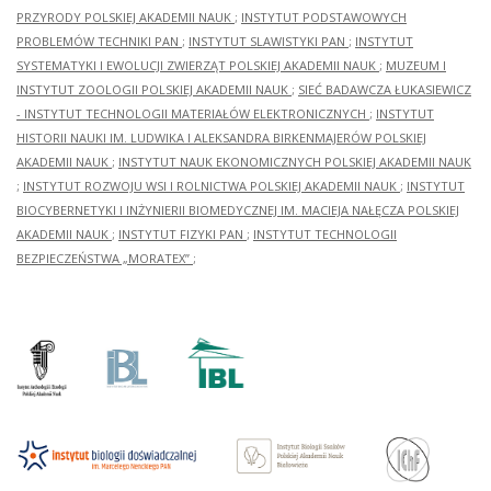
PRZYRODY POLSKIEJ AKADEMII NAUK
;
INSTYTUT PODSTAWOWYCH
PROBLEMÓW TECHNIKI PAN
;
INSTYTUT SLAWISTYKI PAN
;
INSTYTUT
SYSTEMATYKI I EWOLUCJI ZWIERZĄT POLSKIEJ AKADEMII NAUK
;
MUZEUM I
INSTYTUT ZOOLOGII POLSKIEJ AKADEMII NAUK
;
SIEĆ BADAWCZA ŁUKASIEWICZ
- INSTYTUT TECHNOLOGII MATERIAŁÓW ELEKTRONICZNYCH
;
INSTYTUT
HISTORII NAUKI IM. LUDWIKA I ALEKSANDRA BIRKENMAJERÓW POLSKIEJ
AKADEMII NAUK
;
INSTYTUT NAUK EKONOMICZNYCH POLSKIEJ AKADEMII NAUK
;
INSTYTUT ROZWOJU WSI I ROLNICTWA POLSKIEJ AKADEMII NAUK
;
INSTYTUT
BIOCYBERNETYKI I INŻYNIERII BIOMEDYCZNEJ IM. MACIEJA NAŁĘCZA POLSKIEJ
AKADEMII NAUK
;
INSTYTUT FIZYKI PAN
;
INSTYTUT TECHNOLOGII
BEZPIECZEŃSTWA „MORATEX”
;