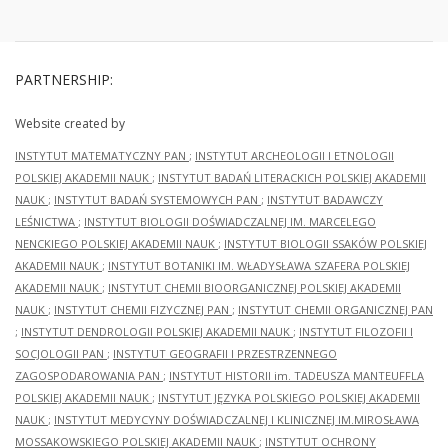
PARTNERSHIP:
Website created by
INSTYTUT MATEMATYCZNY PAN
;
INSTYTUT ARCHEOLOGII I ETNOLOGII
POLSKIEJ AKADEMII NAUK
;
INSTYTUT BADAŃ LITERACKICH POLSKIEJ AKADEMII
NAUK
;
INSTYTUT BADAŃ SYSTEMOWYCH PAN
;
INSTYTUT BADAWCZY
LEŚNICTWA
;
INSTYTUT BIOLOGII DOŚWIADCZALNEJ IM. MARCELEGO
NENCKIEGO POLSKIEJ AKADEMII NAUK
;
INSTYTUT BIOLOGII SSAKÓW POLSKIEJ
AKADEMII NAUK
;
INSTYTUT BOTANIKI IM. WŁADYSŁAWA SZAFERA POLSKIEJ
AKADEMII NAUK
;
INSTYTUT CHEMII BIOORGANICZNEJ POLSKIEJ AKADEMII
NAUK
;
INSTYTUT CHEMII FIZYCZNEJ PAN
;
INSTYTUT CHEMII ORGANICZNEJ PAN
;
INSTYTUT DENDROLOGII POLSKIEJ AKADEMII NAUK
;
INSTYTUT FILOZOFII I
SOCJOLOGII PAN
;
INSTYTUT GEOGRAFII I PRZESTRZENNEGO
ZAGOSPODAROWANIA PAN
;
INSTYTUT HISTORII im. TADEUSZA MANTEUFFLA
POLSKIEJ AKADEMII NAUK
;
INSTYTUT JĘZYKA POLSKIEGO POLSKIEJ AKADEMII
NAUK
;
INSTYTUT MEDYCYNY DOŚWIADCZALNEJ I KLINICZNEJ IM.MIROSŁAWA
MOSSAKOWSKIEGO POLSKIEJ AKADEMII NAUK
;
INSTYTUT OCHRONY