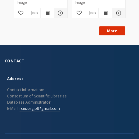
Image
Image
Im
More
CONTACT
Address
Contact Information:
Consortium of Scientific Libraries
Database Administrator
E-Mail:
rcin.org.pl@gmail.com