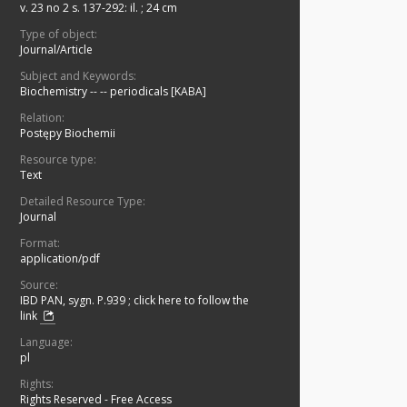
v. 23 no 2 s. 137-292: il. ; 24 cm
Type of object:
Journal/Article
Subject and Keywords:
Biochemistry -- -- periodicals [KABA]
Relation:
Postępy Biochemii
Resource type:
Text
Detailed Resource Type:
Journal
Format:
application/pdf
Source:
IBD PAN, sygn. P.939
;
click here to follow the
link
Language:
pl
Rights:
Rights Reserved - Free Access