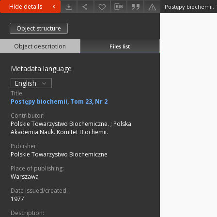
Hide details
Postępy biochemii, 
Object structure
Object description
Files list
Metadata language
English
Title:
Postępy biochemii, Tom 23, Nr 2
Contributor:
Polskie Towarzystwo Biochemiczne.
;
Polska
Akademia Nauk. Komitet Biochemii.
Publisher:
Polskie Towarzystwo Biochemiczne
Place of publishing:
Warszawa
Date issued/created:
1977
Description: