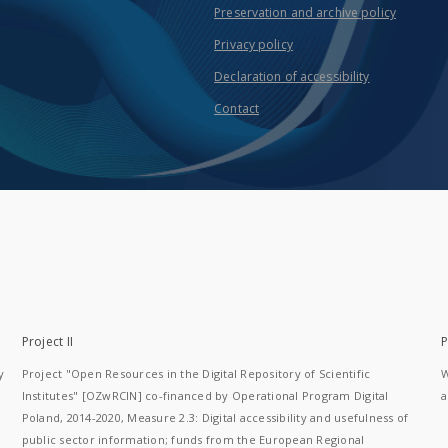
Preservation and archive policy
Privacy policy
Declaration of accessibility
Contact
Project II
P
y
Project "Open Resources in the Digital Repository of Scientific
W
Institutes" [OZwRCIN] co-financed by Operational Program Digital
a
Poland, 2014-2020, Measure 2.3: Digital accessibility and usefulness of
public sector information; funds from the European Regional