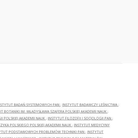
NSTYTUT BADAŃ SYSTEMOWYCH PAN
;
INSTYTUT BADAWCZY LEŚNICTWA
;
UT BOTANIKI IM. WŁADYSŁAWA SZAFERA POLSKIEJ AKADEMII NAUK
;
I POLSKIEJ AKADEMII NAUK
;
INSTYTUT FILOZOFII I SOCJOLOGII PAN
;
ĘZYKA POLSKIEGO POLSKIEJ AKADEMII NAUK
;
INSTYTUT MEDYCYNY
YTUT PODSTAWOWYCH PROBLEMÓW TECHNIKI PAN
;
INSTYTUT