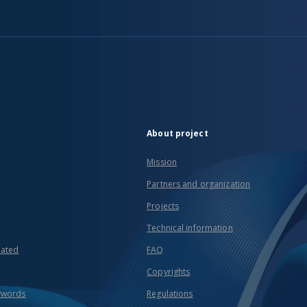
About project
Mission
Partners and organization
Projects
Technical information
eated
FAQ
Copyrights
ywords
Regulations