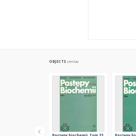
OBJECTS
similar
Postępy biochemii, Tom 33,
Postępy bi