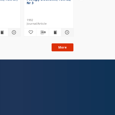
Nr 3
Nr 3-4
1992
1991
Journal/Article
Journal/Article
More