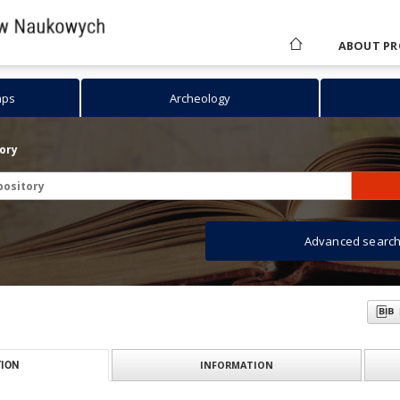
ABOUT PR
aps
Archeology
tory
Advanced searc
INFORMATION
ION