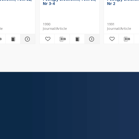
Nr 3-4
Nr 2
1990
1991
le
Journal/Article
Journal/Article