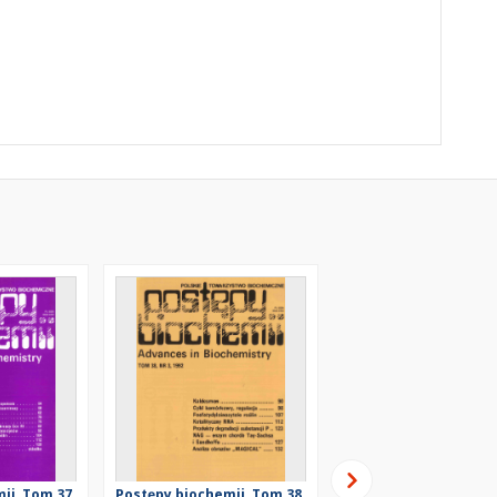
ii, Tom 37,
Postępy biochemii, Tom 38,
Postępy biochemii, T