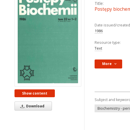
Title:
Postępy biochem
Date issued/created
1986
Resource type:
Text
More
Show content
Subject and keywor
Download
Biochemistry - per