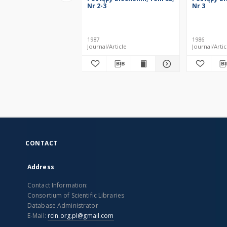
Nr 2-3
Nr 3
1987
1986
Journal/Article
Journal/Artic
CONTACT
Address
Contact Information:
Consortium of Scientific Libraries
Database Administrator
E-Mail:
rcin.org.pl@gmail.com