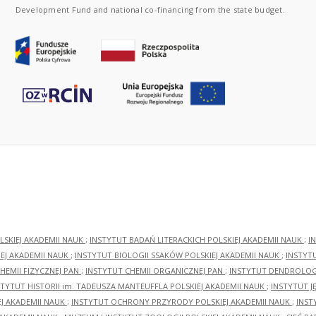
Development Fund and national co-financing from the state budget.
LSKIEJ AKADEMII NAUK
;
INSTYTUT BADAŃ LITERACKICH POLSKIEJ AKADEMII NAUK
;
I
EJ AKADEMII NAUK
;
INSTYTUT BIOLOGII SSAKÓW POLSKIEJ AKADEMII NAUK
;
INSTYT
HEMII FIZYCZNEJ PAN
;
INSTYTUT CHEMII ORGANICZNEJ PAN
;
INSTYTUT DENDROLOGI
STYTUT HISTORII im. TADEUSZA MANTEUFFLA POLSKIEJ AKADEMII NAUK
;
INSTYTUT J
EJ AKADEMII NAUK
;
INSTYTUT OCHRONY PRZYRODY POLSKIEJ AKADEMII NAUK
;
INST