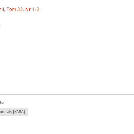
ii, Tom 32, Nr 1-2
:
ds:
iodicals [KABA]