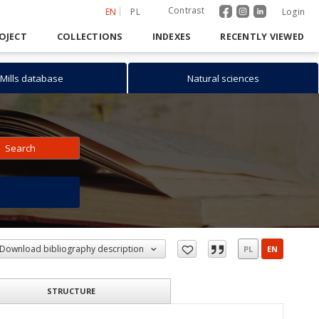
Contrast
EN
PL
Login
OJECT
COLLECTIONS
INDEXES
RECENTLY VIEWED
Mills database
Natural sciences
Search
h
Download bibliography description
PL
EN
STRUCTURE