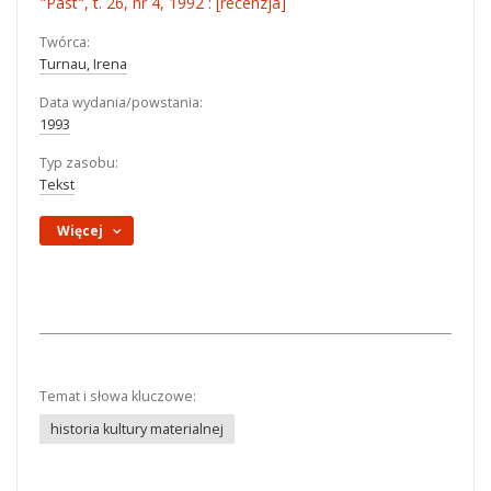
"Past", t. 26, nr 4, 1992 : [recenzja]
Twórca:
Turnau, Irena
Data wydania/powstania:
1993
Typ zasobu:
Tekst
Więcej
Temat i słowa kluczowe:
historia kultury materialnej