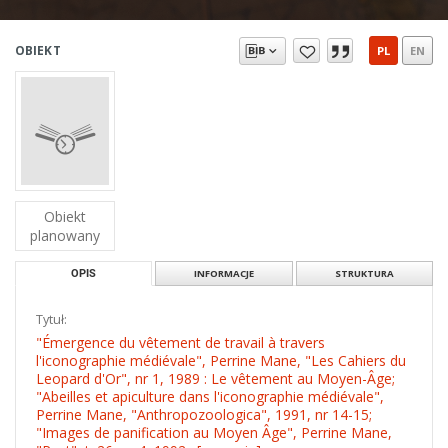
OBIEKT
PL
EN
Obiekt
planowany
OPIS
INFORMACJE
STRUKTURA
Tytuł:
"Émergence du vêtement de travail à travers
l'iconographie médiévale", Perrine Mane, "Les Cahiers du
Leopard d'Or", nr 1, 1989 : Le vêtement au Moyen-Âge;
"Abeilles et apiculture dans l'iconographie médiévale",
Perrine Mane, "Anthropozoologica", 1991, nr 14-15;
"Images de panification au Moyen Âge", Perrine Mane,