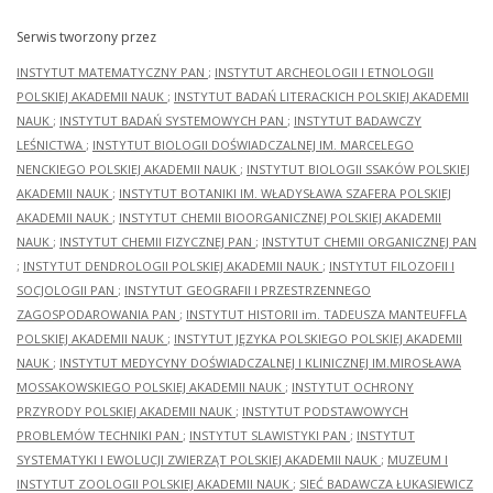
Serwis tworzony przez
INSTYTUT MATEMATYCZNY PAN
;
INSTYTUT ARCHEOLOGII I ETNOLOGII
POLSKIEJ AKADEMII NAUK
;
INSTYTUT BADAŃ LITERACKICH POLSKIEJ AKADEMII
NAUK
;
INSTYTUT BADAŃ SYSTEMOWYCH PAN
;
INSTYTUT BADAWCZY
LEŚNICTWA
;
INSTYTUT BIOLOGII DOŚWIADCZALNEJ IM. MARCELEGO
NENCKIEGO POLSKIEJ AKADEMII NAUK
;
INSTYTUT BIOLOGII SSAKÓW POLSKIEJ
AKADEMII NAUK
;
INSTYTUT BOTANIKI IM. WŁADYSŁAWA SZAFERA POLSKIEJ
AKADEMII NAUK
;
INSTYTUT CHEMII BIOORGANICZNEJ POLSKIEJ AKADEMII
NAUK
;
INSTYTUT CHEMII FIZYCZNEJ PAN
;
INSTYTUT CHEMII ORGANICZNEJ PAN
;
INSTYTUT DENDROLOGII POLSKIEJ AKADEMII NAUK
;
INSTYTUT FILOZOFII I
SOCJOLOGII PAN
;
INSTYTUT GEOGRAFII I PRZESTRZENNEGO
ZAGOSPODAROWANIA PAN
;
INSTYTUT HISTORII im. TADEUSZA MANTEUFFLA
POLSKIEJ AKADEMII NAUK
;
INSTYTUT JĘZYKA POLSKIEGO POLSKIEJ AKADEMII
NAUK
;
INSTYTUT MEDYCYNY DOŚWIADCZALNEJ I KLINICZNEJ IM.MIROSŁAWA
MOSSAKOWSKIEGO POLSKIEJ AKADEMII NAUK
;
INSTYTUT OCHRONY
PRZYRODY POLSKIEJ AKADEMII NAUK
;
INSTYTUT PODSTAWOWYCH
PROBLEMÓW TECHNIKI PAN
;
INSTYTUT SLAWISTYKI PAN
;
INSTYTUT
SYSTEMATYKI I EWOLUCJI ZWIERZĄT POLSKIEJ AKADEMII NAUK
;
MUZEUM I
INSTYTUT ZOOLOGII POLSKIEJ AKADEMII NAUK
;
SIEĆ BADAWCZA ŁUKASIEWICZ