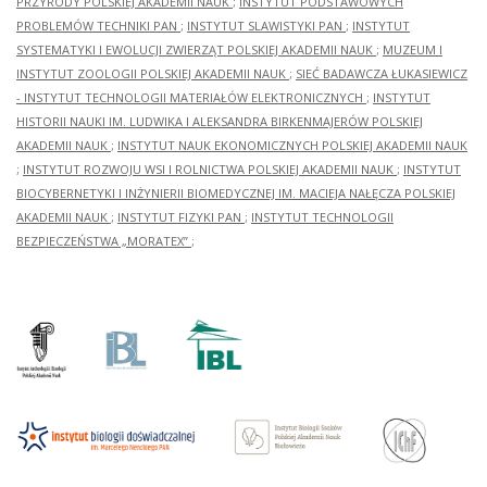
PRZYRODY POLSKIEJ AKADEMII NAUK
;
INSTYTUT PODSTAWOWYCH
PROBLEMÓW TECHNIKI PAN
;
INSTYTUT SLAWISTYKI PAN
;
INSTYTUT
SYSTEMATYKI I EWOLUCJI ZWIERZĄT POLSKIEJ AKADEMII NAUK
;
MUZEUM I
INSTYTUT ZOOLOGII POLSKIEJ AKADEMII NAUK
;
SIEĆ BADAWCZA ŁUKASIEWICZ
- INSTYTUT TECHNOLOGII MATERIAŁÓW ELEKTRONICZNYCH
;
INSTYTUT
HISTORII NAUKI IM. LUDWIKA I ALEKSANDRA BIRKENMAJERÓW POLSKIEJ
AKADEMII NAUK
;
INSTYTUT NAUK EKONOMICZNYCH POLSKIEJ AKADEMII NAUK
;
INSTYTUT ROZWOJU WSI I ROLNICTWA POLSKIEJ AKADEMII NAUK
;
INSTYTUT
BIOCYBERNETYKI I INŻYNIERII BIOMEDYCZNEJ IM. MACIEJA NAŁĘCZA POLSKIEJ
AKADEMII NAUK
;
INSTYTUT FIZYKI PAN
;
INSTYTUT TECHNOLOGII
BEZPIECZEŃSTWA „MORATEX”
;