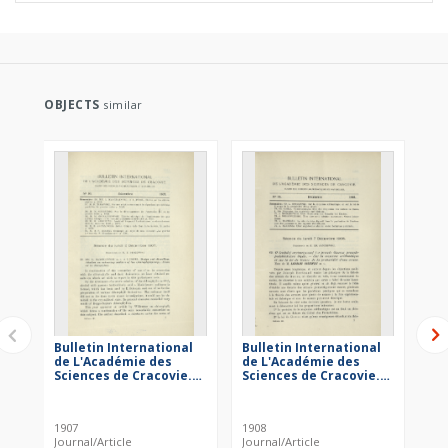
OBJECTS
similar
Bulletin International
Bulletin International
Bul
de L'Académie des
de L'Académie des
de
Sciences de Cracovie.
Sciences de Cracovie.
Sc
Classe des Sciences
Classe des Sciences
Cl
Mathématiques et
Mathématiques et
Ma
Naturelles. Anzeiger
Naturelles. Anzeiger
Na
1907
1908
190
der Akademie der
der Akademie der
de
Journal/Article
Journal/Article
Jou
Wissenschaften in
Wissenschaften in
Wi