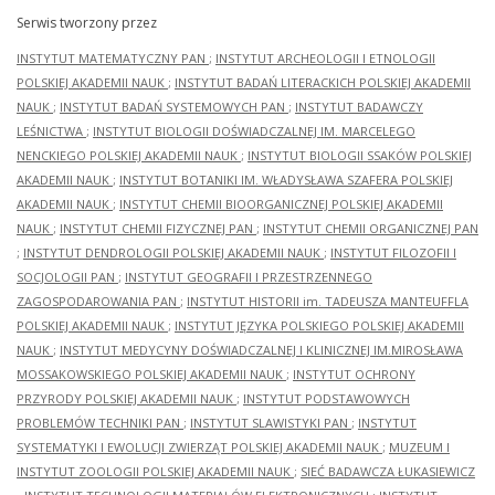
Serwis tworzony przez
INSTYTUT MATEMATYCZNY PAN
;
INSTYTUT ARCHEOLOGII I ETNOLOGII
POLSKIEJ AKADEMII NAUK
;
INSTYTUT BADAŃ LITERACKICH POLSKIEJ AKADEMII
NAUK
;
INSTYTUT BADAŃ SYSTEMOWYCH PAN
;
INSTYTUT BADAWCZY
LEŚNICTWA
;
INSTYTUT BIOLOGII DOŚWIADCZALNEJ IM. MARCELEGO
NENCKIEGO POLSKIEJ AKADEMII NAUK
;
INSTYTUT BIOLOGII SSAKÓW POLSKIEJ
AKADEMII NAUK
;
INSTYTUT BOTANIKI IM. WŁADYSŁAWA SZAFERA POLSKIEJ
AKADEMII NAUK
;
INSTYTUT CHEMII BIOORGANICZNEJ POLSKIEJ AKADEMII
NAUK
;
INSTYTUT CHEMII FIZYCZNEJ PAN
;
INSTYTUT CHEMII ORGANICZNEJ PAN
;
INSTYTUT DENDROLOGII POLSKIEJ AKADEMII NAUK
;
INSTYTUT FILOZOFII I
SOCJOLOGII PAN
;
INSTYTUT GEOGRAFII I PRZESTRZENNEGO
ZAGOSPODAROWANIA PAN
;
INSTYTUT HISTORII im. TADEUSZA MANTEUFFLA
POLSKIEJ AKADEMII NAUK
;
INSTYTUT JĘZYKA POLSKIEGO POLSKIEJ AKADEMII
NAUK
;
INSTYTUT MEDYCYNY DOŚWIADCZALNEJ I KLINICZNEJ IM.MIROSŁAWA
MOSSAKOWSKIEGO POLSKIEJ AKADEMII NAUK
;
INSTYTUT OCHRONY
PRZYRODY POLSKIEJ AKADEMII NAUK
;
INSTYTUT PODSTAWOWYCH
PROBLEMÓW TECHNIKI PAN
;
INSTYTUT SLAWISTYKI PAN
;
INSTYTUT
SYSTEMATYKI I EWOLUCJI ZWIERZĄT POLSKIEJ AKADEMII NAUK
;
MUZEUM I
INSTYTUT ZOOLOGII POLSKIEJ AKADEMII NAUK
;
SIEĆ BADAWCZA ŁUKASIEWICZ