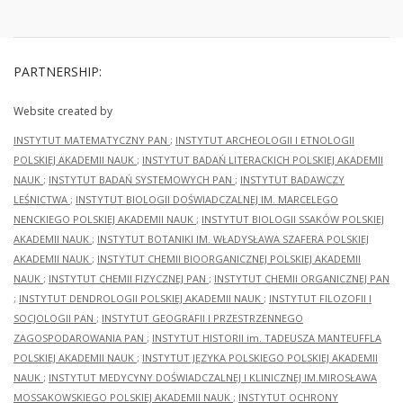
PARTNERSHIP:
Website created by
INSTYTUT MATEMATYCZNY PAN
;
INSTYTUT ARCHEOLOGII I ETNOLOGII
POLSKIEJ AKADEMII NAUK
;
INSTYTUT BADAŃ LITERACKICH POLSKIEJ AKADEMII
NAUK
;
INSTYTUT BADAŃ SYSTEMOWYCH PAN
;
INSTYTUT BADAWCZY
LEŚNICTWA
;
INSTYTUT BIOLOGII DOŚWIADCZALNEJ IM. MARCELEGO
NENCKIEGO POLSKIEJ AKADEMII NAUK
;
INSTYTUT BIOLOGII SSAKÓW POLSKIEJ
AKADEMII NAUK
;
INSTYTUT BOTANIKI IM. WŁADYSŁAWA SZAFERA POLSKIEJ
AKADEMII NAUK
;
INSTYTUT CHEMII BIOORGANICZNEJ POLSKIEJ AKADEMII
NAUK
;
INSTYTUT CHEMII FIZYCZNEJ PAN
;
INSTYTUT CHEMII ORGANICZNEJ PAN
;
INSTYTUT DENDROLOGII POLSKIEJ AKADEMII NAUK
;
INSTYTUT FILOZOFII I
SOCJOLOGII PAN
;
INSTYTUT GEOGRAFII I PRZESTRZENNEGO
ZAGOSPODAROWANIA PAN
;
INSTYTUT HISTORII im. TADEUSZA MANTEUFFLA
POLSKIEJ AKADEMII NAUK
;
INSTYTUT JĘZYKA POLSKIEGO POLSKIEJ AKADEMII
NAUK
;
INSTYTUT MEDYCYNY DOŚWIADCZALNEJ I KLINICZNEJ IM.MIROSŁAWA
MOSSAKOWSKIEGO POLSKIEJ AKADEMII NAUK
;
INSTYTUT OCHRONY