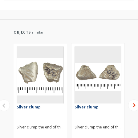
OBJECTS
similar
Silver clump
Silver clump
Si
Silver clump the end of the 11th century (?)
Silver clump the end of the 11th centu
Sil