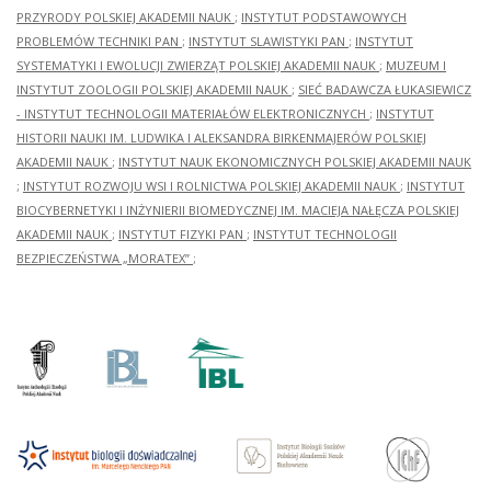
PRZYRODY POLSKIEJ AKADEMII NAUK
;
INSTYTUT PODSTAWOWYCH
PROBLEMÓW TECHNIKI PAN
;
INSTYTUT SLAWISTYKI PAN
;
INSTYTUT
SYSTEMATYKI I EWOLUCJI ZWIERZĄT POLSKIEJ AKADEMII NAUK
;
MUZEUM I
INSTYTUT ZOOLOGII POLSKIEJ AKADEMII NAUK
;
SIEĆ BADAWCZA ŁUKASIEWICZ
- INSTYTUT TECHNOLOGII MATERIAŁÓW ELEKTRONICZNYCH
;
INSTYTUT
HISTORII NAUKI IM. LUDWIKA I ALEKSANDRA BIRKENMAJERÓW POLSKIEJ
AKADEMII NAUK
;
INSTYTUT NAUK EKONOMICZNYCH POLSKIEJ AKADEMII NAUK
;
INSTYTUT ROZWOJU WSI I ROLNICTWA POLSKIEJ AKADEMII NAUK
;
INSTYTUT
BIOCYBERNETYKI I INŻYNIERII BIOMEDYCZNEJ IM. MACIEJA NAŁĘCZA POLSKIEJ
AKADEMII NAUK
;
INSTYTUT FIZYKI PAN
;
INSTYTUT TECHNOLOGII
BEZPIECZEŃSTWA „MORATEX”
;