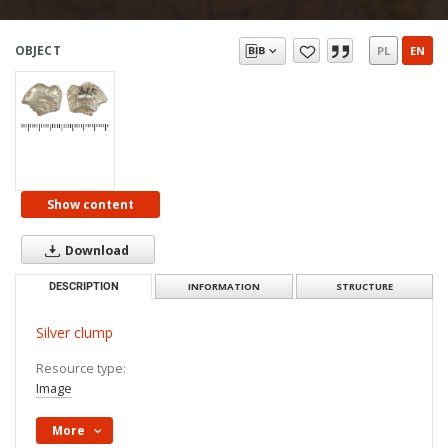
OBJECT
PL
EN
Show content
Download
DESCRIPTION
INFORMATION
STRUCTURE
Silver clump
Resource type:
Image
More