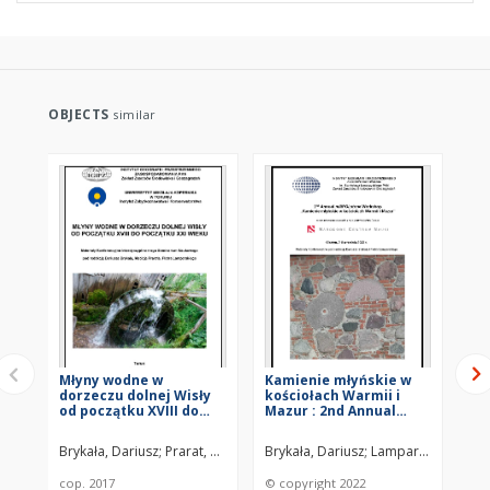
OBJECTS
similar
Młyny wodne w
Kamienie młyńskie w
Kt
dorzeczu dolnej Wisły
kościołach Warmii i
Pol
od początku XVIII do
Mazur : 2nd Annual
o 
początku XXI wieku :
millPolstone Workshop
do
materiały
: Olsztyn, 7-8 września
St
Brykała, Dariusz
Prarat, Maciej
Lamparski, Piotr (1962– )
Brykała, Dariusz
Lamparski, Piotr (1
Polska Akad
Żmu
konferencyjne
2022 r. : materiały
Interdyscyplinarnego
konferencyjne
cop. 2017
© copyright 2022
202
Seminarium