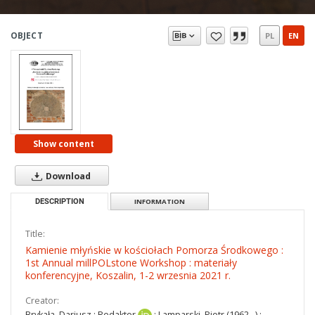
OBJECT
PL
EN
Show content
Download
DESCRIPTION
INFORMATION
Title:
Kamienie młyńskie w kościołach Pomorza Środkowego :
1st Annual millPOLstone Workshop : materiały
konferencyjne, Koszalin, 1-2 wrzesnia 2021 r.
Creator:
Brykała, Dariusz
:
Redaktor
;
Lamparski, Piotr (1962– )
: