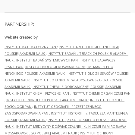
PARTNERSHIP:
Website created by
INSTYTUT MATEMATYCZNY PAN
;
INSTYTUT ARCHEOLOGII I ETNOLOGII
POLSKIEJ AKADEMII NAUK
;
INSTYTUT BADAŃ LITERACKICH POLSKIEJ AKADEMII
NAUK
;
INSTYTUT BADAŃ SYSTEMOWYCH PAN
;
INSTYTUT BADAWCZY
LEŚNICTWA
;
INSTYTUT BIOLOGII DOŚWIADCZALNEJ IM. MARCELEGO
NENCKIEGO POLSKIEJ AKADEMII NAUK
;
INSTYTUT BIOLOGII SSAKÓW POLSKIEJ
AKADEMII NAUK
;
INSTYTUT BOTANIKI IM. WŁADYSŁAWA SZAFERA POLSKIEJ
AKADEMII NAUK
;
INSTYTUT CHEMII BIOORGANICZNEJ POLSKIEJ AKADEMII
NAUK
;
INSTYTUT CHEMII FIZYCZNEJ PAN
;
INSTYTUT CHEMII ORGANICZNEJ PAN
;
INSTYTUT DENDROLOGII POLSKIEJ AKADEMII NAUK
;
INSTYTUT FILOZOFII I
SOCJOLOGII PAN
;
INSTYTUT GEOGRAFII I PRZESTRZENNEGO
ZAGOSPODAROWANIA PAN
;
INSTYTUT HISTORII im. TADEUSZA MANTEUFFLA
POLSKIEJ AKADEMII NAUK
;
INSTYTUT JĘZYKA POLSKIEGO POLSKIEJ AKADEMII
NAUK
;
INSTYTUT MEDYCYNY DOŚWIADCZALNEJ I KLINICZNEJ IM.MIROSŁAWA
MOSSAKOWSKIEGO POLSKIEJ AKADEMII NAUK
;
INSTYTUT OCHRONY