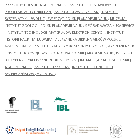
PRZYRODY POLSKIEJ AKADEMII NAUK
;
INSTYTUT PODSTAWOWYCH
PROBLEMÓW TECHNIKI PAN
;
INSTYTUT SLAWISTYKI PAN
;
INSTYTUT
SYSTEMATYKI I EWOLUCJI ZWIERZĄT POLSKIEJ AKADEMII NAUK
;
MUZEUM I
INSTYTUT ZOOLOGII POLSKIEJ AKADEMII NAUK
;
SIEĆ BADAWCZA ŁUKASIEWICZ
- INSTYTUT TECHNOLOGII MATERIAŁÓW ELEKTRONICZNYCH
;
INSTYTUT
HISTORII NAUKI IM. LUDWIKA I ALEKSANDRA BIRKENMAJERÓW POLSKIEJ
AKADEMII NAUK
;
INSTYTUT NAUK EKONOMICZNYCH POLSKIEJ AKADEMII NAUK
;
INSTYTUT ROZWOJU WSI I ROLNICTWA POLSKIEJ AKADEMII NAUK
;
INSTYTUT
BIOCYBERNETYKI I INŻYNIERII BIOMEDYCZNEJ IM. MACIEJA NAŁĘCZA POLSKIEJ
AKADEMII NAUK
;
INSTYTUT FIZYKI PAN
;
INSTYTUT TECHNOLOGII
BEZPIECZEŃSTWA „MORATEX”
;