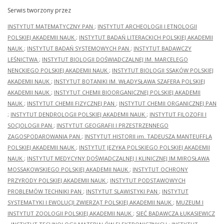
Serwis tworzony przez
INSTYTUT MATEMATYCZNY PAN
;
INSTYTUT ARCHEOLOGII I ETNOLOGII
POLSKIEJ AKADEMII NAUK
;
INSTYTUT BADAŃ LITERACKICH POLSKIEJ AKADEMII
NAUK
;
INSTYTUT BADAŃ SYSTEMOWYCH PAN
;
INSTYTUT BADAWCZY
LEŚNICTWA
;
INSTYTUT BIOLOGII DOŚWIADCZALNEJ IM. MARCELEGO
NENCKIEGO POLSKIEJ AKADEMII NAUK
;
INSTYTUT BIOLOGII SSAKÓW POLSKIEJ
AKADEMII NAUK
;
INSTYTUT BOTANIKI IM. WŁADYSŁAWA SZAFERA POLSKIEJ
AKADEMII NAUK
;
INSTYTUT CHEMII BIOORGANICZNEJ POLSKIEJ AKADEMII
NAUK
;
INSTYTUT CHEMII FIZYCZNEJ PAN
;
INSTYTUT CHEMII ORGANICZNEJ PAN
;
INSTYTUT DENDROLOGII POLSKIEJ AKADEMII NAUK
;
INSTYTUT FILOZOFII I
SOCJOLOGII PAN
;
INSTYTUT GEOGRAFII I PRZESTRZENNEGO
ZAGOSPODAROWANIA PAN
;
INSTYTUT HISTORII im. TADEUSZA MANTEUFFLA
POLSKIEJ AKADEMII NAUK
;
INSTYTUT JĘZYKA POLSKIEGO POLSKIEJ AKADEMII
NAUK
;
INSTYTUT MEDYCYNY DOŚWIADCZALNEJ I KLINICZNEJ IM.MIROSŁAWA
MOSSAKOWSKIEGO POLSKIEJ AKADEMII NAUK
;
INSTYTUT OCHRONY
PRZYRODY POLSKIEJ AKADEMII NAUK
;
INSTYTUT PODSTAWOWYCH
PROBLEMÓW TECHNIKI PAN
;
INSTYTUT SLAWISTYKI PAN
;
INSTYTUT
SYSTEMATYKI I EWOLUCJI ZWIERZĄT POLSKIEJ AKADEMII NAUK
;
MUZEUM I
INSTYTUT ZOOLOGII POLSKIEJ AKADEMII NAUK
;
SIEĆ BADAWCZA ŁUKASIEWICZ