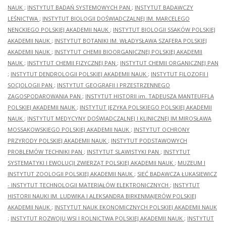
NAUK
;
INSTYTUT BADAŃ SYSTEMOWYCH PAN
;
INSTYTUT BADAWCZY
LEŚNICTWA
;
INSTYTUT BIOLOGII DOŚWIADCZALNEJ IM. MARCELEGO
NENCKIEGO POLSKIEJ AKADEMII NAUK
;
INSTYTUT BIOLOGII SSAKÓW POLSKIEJ
AKADEMII NAUK
;
INSTYTUT BOTANIKI IM. WŁADYSŁAWA SZAFERA POLSKIEJ
AKADEMII NAUK
;
INSTYTUT CHEMII BIOORGANICZNEJ POLSKIEJ AKADEMII
NAUK
;
INSTYTUT CHEMII FIZYCZNEJ PAN
;
INSTYTUT CHEMII ORGANICZNEJ PAN
;
INSTYTUT DENDROLOGII POLSKIEJ AKADEMII NAUK
;
INSTYTUT FILOZOFII I
SOCJOLOGII PAN
;
INSTYTUT GEOGRAFII I PRZESTRZENNEGO
ZAGOSPODAROWANIA PAN
;
INSTYTUT HISTORII im. TADEUSZA MANTEUFFLA
POLSKIEJ AKADEMII NAUK
;
INSTYTUT JĘZYKA POLSKIEGO POLSKIEJ AKADEMII
NAUK
;
INSTYTUT MEDYCYNY DOŚWIADCZALNEJ I KLINICZNEJ IM.MIROSŁAWA
MOSSAKOWSKIEGO POLSKIEJ AKADEMII NAUK
;
INSTYTUT OCHRONY
PRZYRODY POLSKIEJ AKADEMII NAUK
;
INSTYTUT PODSTAWOWYCH
PROBLEMÓW TECHNIKI PAN
;
INSTYTUT SLAWISTYKI PAN
;
INSTYTUT
SYSTEMATYKI I EWOLUCJI ZWIERZĄT POLSKIEJ AKADEMII NAUK
;
MUZEUM I
INSTYTUT ZOOLOGII POLSKIEJ AKADEMII NAUK
;
SIEĆ BADAWCZA ŁUKASIEWICZ
- INSTYTUT TECHNOLOGII MATERIAŁÓW ELEKTRONICZNYCH
;
INSTYTUT
HISTORII NAUKI IM. LUDWIKA I ALEKSANDRA BIRKENMAJERÓW POLSKIEJ
AKADEMII NAUK
;
INSTYTUT NAUK EKONOMICZNYCH POLSKIEJ AKADEMII NAUK
;
INSTYTUT ROZWOJU WSI I ROLNICTWA POLSKIEJ AKADEMII NAUK
;
INSTYTUT