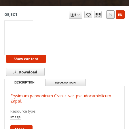
OBJECT
PL
EN
Show content
Download
DESCRIPTION
INFORMATION
Erysimum pannonicum Crantz. var. pseudocarniolicum
Zapał.
Resource type:
Image