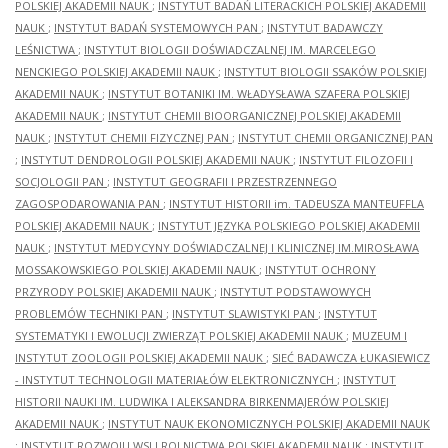
POLSKIEJ AKADEMII NAUK
;
INSTYTUT BADAŃ LITERACKICH POLSKIEJ AKADEMII
NAUK
;
INSTYTUT BADAŃ SYSTEMOWYCH PAN
;
INSTYTUT BADAWCZY
LEŚNICTWA
;
INSTYTUT BIOLOGII DOŚWIADCZALNEJ IM. MARCELEGO
NENCKIEGO POLSKIEJ AKADEMII NAUK
;
INSTYTUT BIOLOGII SSAKÓW POLSKIEJ
AKADEMII NAUK
;
INSTYTUT BOTANIKI IM. WŁADYSŁAWA SZAFERA POLSKIEJ
AKADEMII NAUK
;
INSTYTUT CHEMII BIOORGANICZNEJ POLSKIEJ AKADEMII
NAUK
;
INSTYTUT CHEMII FIZYCZNEJ PAN
;
INSTYTUT CHEMII ORGANICZNEJ PAN
;
INSTYTUT DENDROLOGII POLSKIEJ AKADEMII NAUK
;
INSTYTUT FILOZOFII I
SOCJOLOGII PAN
;
INSTYTUT GEOGRAFII I PRZESTRZENNEGO
ZAGOSPODAROWANIA PAN
;
INSTYTUT HISTORII im. TADEUSZA MANTEUFFLA
POLSKIEJ AKADEMII NAUK
;
INSTYTUT JĘZYKA POLSKIEGO POLSKIEJ AKADEMII
NAUK
;
INSTYTUT MEDYCYNY DOŚWIADCZALNEJ I KLINICZNEJ IM.MIROSŁAWA
MOSSAKOWSKIEGO POLSKIEJ AKADEMII NAUK
;
INSTYTUT OCHRONY
PRZYRODY POLSKIEJ AKADEMII NAUK
;
INSTYTUT PODSTAWOWYCH
PROBLEMÓW TECHNIKI PAN
;
INSTYTUT SLAWISTYKI PAN
;
INSTYTUT
SYSTEMATYKI I EWOLUCJI ZWIERZĄT POLSKIEJ AKADEMII NAUK
;
MUZEUM I
INSTYTUT ZOOLOGII POLSKIEJ AKADEMII NAUK
;
SIEĆ BADAWCZA ŁUKASIEWICZ
- INSTYTUT TECHNOLOGII MATERIAŁÓW ELEKTRONICZNYCH
;
INSTYTUT
HISTORII NAUKI IM. LUDWIKA I ALEKSANDRA BIRKENMAJERÓW POLSKIEJ
AKADEMII NAUK
;
INSTYTUT NAUK EKONOMICZNYCH POLSKIEJ AKADEMII NAUK
;
INSTYTUT ROZWOJU WSI I ROLNICTWA POLSKIEJ AKADEMII NAUK
;
INSTYTUT