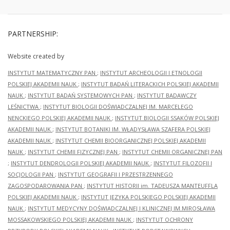
PARTNERSHIP:
Website created by
INSTYTUT MATEMATYCZNY PAN
;
INSTYTUT ARCHEOLOGII I ETNOLOGII
POLSKIEJ AKADEMII NAUK
;
INSTYTUT BADAŃ LITERACKICH POLSKIEJ AKADEMII
NAUK
;
INSTYTUT BADAŃ SYSTEMOWYCH PAN
;
INSTYTUT BADAWCZY
LEŚNICTWA
;
INSTYTUT BIOLOGII DOŚWIADCZALNEJ IM. MARCELEGO
NENCKIEGO POLSKIEJ AKADEMII NAUK
;
INSTYTUT BIOLOGII SSAKÓW POLSKIEJ
AKADEMII NAUK
;
INSTYTUT BOTANIKI IM. WŁADYSŁAWA SZAFERA POLSKIEJ
AKADEMII NAUK
;
INSTYTUT CHEMII BIOORGANICZNEJ POLSKIEJ AKADEMII
NAUK
;
INSTYTUT CHEMII FIZYCZNEJ PAN
;
INSTYTUT CHEMII ORGANICZNEJ PAN
;
INSTYTUT DENDROLOGII POLSKIEJ AKADEMII NAUK
;
INSTYTUT FILOZOFII I
SOCJOLOGII PAN
;
INSTYTUT GEOGRAFII I PRZESTRZENNEGO
ZAGOSPODAROWANIA PAN
;
INSTYTUT HISTORII im. TADEUSZA MANTEUFFLA
POLSKIEJ AKADEMII NAUK
;
INSTYTUT JĘZYKA POLSKIEGO POLSKIEJ AKADEMII
NAUK
;
INSTYTUT MEDYCYNY DOŚWIADCZALNEJ I KLINICZNEJ IM.MIROSŁAWA
MOSSAKOWSKIEGO POLSKIEJ AKADEMII NAUK
;
INSTYTUT OCHRONY