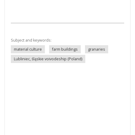
Subject and keywords:
material culture
farm buildings
granaries
Lubliniec, śląskie voivodeship (Poland)