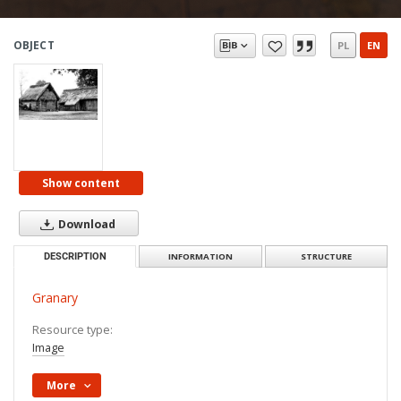
OBJECT
PL
EN
Show content
Download
DESCRIPTION
INFORMATION
STRUCTURE
Granary
Resource type:
Image
More