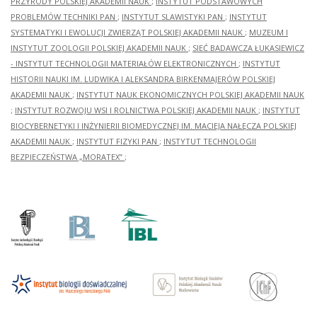
PRZYRODY POLSKIEJ AKADEMII NAUK
;
INSTYTUT PODSTAWOWYCH
PROBLEMÓW TECHNIKI PAN
;
INSTYTUT SLAWISTYKI PAN
;
INSTYTUT
SYSTEMATYKI I EWOLUCJI ZWIERZĄT POLSKIEJ AKADEMII NAUK
;
MUZEUM I
INSTYTUT ZOOLOGII POLSKIEJ AKADEMII NAUK
;
SIEĆ BADAWCZA ŁUKASIEWICZ
- INSTYTUT TECHNOLOGII MATERIAŁÓW ELEKTRONICZNYCH
;
INSTYTUT
HISTORII NAUKI IM. LUDWIKA I ALEKSANDRA BIRKENMAJERÓW POLSKIEJ
AKADEMII NAUK
;
INSTYTUT NAUK EKONOMICZNYCH POLSKIEJ AKADEMII NAUK
;
INSTYTUT ROZWOJU WSI I ROLNICTWA POLSKIEJ AKADEMII NAUK
;
INSTYTUT
BIOCYBERNETYKI I INŻYNIERII BIOMEDYCZNEJ IM. MACIEJA NAŁĘCZA POLSKIEJ
AKADEMII NAUK
;
INSTYTUT FIZYKI PAN
;
INSTYTUT TECHNOLOGII
BEZPIECZEŃSTWA „MORATEX”
;