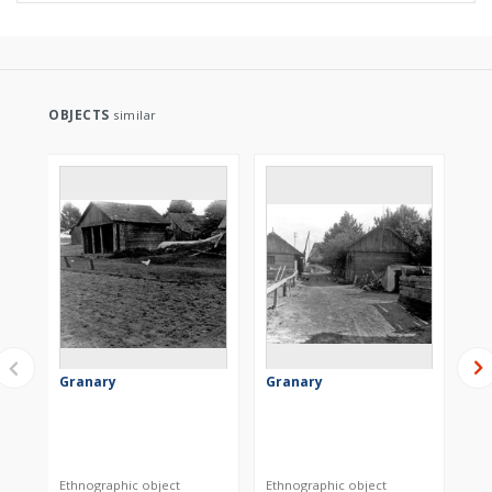
OBJECTS
similar
Granary
Granary
Gr
Ethnographic object
Ethnographic object
Eth