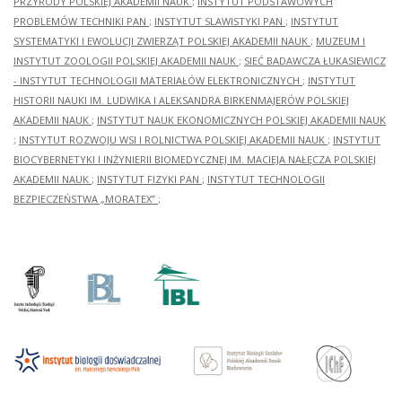
PRZYRODY POLSKIEJ AKADEMII NAUK
;
INSTYTUT PODSTAWOWYCH
PROBLEMÓW TECHNIKI PAN
;
INSTYTUT SLAWISTYKI PAN
;
INSTYTUT
SYSTEMATYKI I EWOLUCJI ZWIERZĄT POLSKIEJ AKADEMII NAUK
;
MUZEUM I
INSTYTUT ZOOLOGII POLSKIEJ AKADEMII NAUK
;
SIEĆ BADAWCZA ŁUKASIEWICZ
- INSTYTUT TECHNOLOGII MATERIAŁÓW ELEKTRONICZNYCH
;
INSTYTUT
HISTORII NAUKI IM. LUDWIKA I ALEKSANDRA BIRKENMAJERÓW POLSKIEJ
AKADEMII NAUK
;
INSTYTUT NAUK EKONOMICZNYCH POLSKIEJ AKADEMII NAUK
;
INSTYTUT ROZWOJU WSI I ROLNICTWA POLSKIEJ AKADEMII NAUK
;
INSTYTUT
BIOCYBERNETYKI I INŻYNIERII BIOMEDYCZNEJ IM. MACIEJA NAŁĘCZA POLSKIEJ
AKADEMII NAUK
;
INSTYTUT FIZYKI PAN
;
INSTYTUT TECHNOLOGII
BEZPIECZEŃSTWA „MORATEX”
;