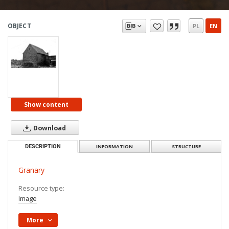
OBJECT
PL
EN
Show content
Download
DESCRIPTION
INFORMATION
STRUCTURE
Granary
Resource type:
Image
More