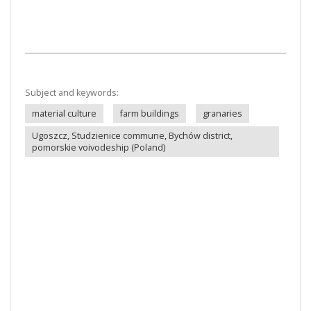
Subject and keywords:
material culture
farm buildings
granaries
Ugoszcz, Studzienice commune, Bychów district,
pomorskie voivodeship (Poland)