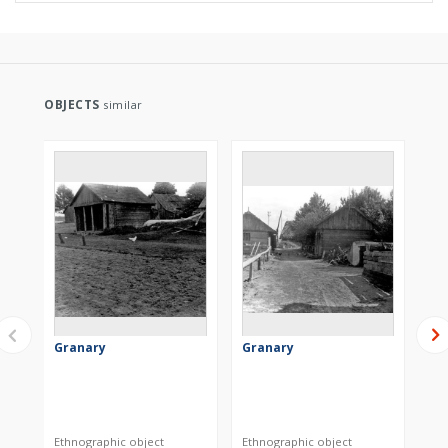
OBJECTS
similar
Granary
Granary
Gr
Ethnographic object
Ethnographic object
Eth