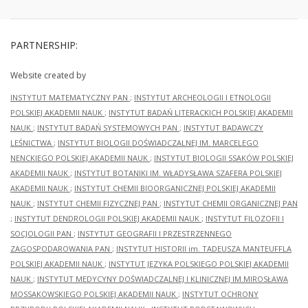
PARTNERSHIP:
Website created by
INSTYTUT MATEMATYCZNY PAN
;
INSTYTUT ARCHEOLOGII I ETNOLOGII
POLSKIEJ AKADEMII NAUK
;
INSTYTUT BADAŃ LITERACKICH POLSKIEJ AKADEMII
NAUK
;
INSTYTUT BADAŃ SYSTEMOWYCH PAN
;
INSTYTUT BADAWCZY
LEŚNICTWA
;
INSTYTUT BIOLOGII DOŚWIADCZALNEJ IM. MARCELEGO
NENCKIEGO POLSKIEJ AKADEMII NAUK
;
INSTYTUT BIOLOGII SSAKÓW POLSKIEJ
AKADEMII NAUK
;
INSTYTUT BOTANIKI IM. WŁADYSŁAWA SZAFERA POLSKIEJ
AKADEMII NAUK
;
INSTYTUT CHEMII BIOORGANICZNEJ POLSKIEJ AKADEMII
NAUK
;
INSTYTUT CHEMII FIZYCZNEJ PAN
;
INSTYTUT CHEMII ORGANICZNEJ PAN
;
INSTYTUT DENDROLOGII POLSKIEJ AKADEMII NAUK
;
INSTYTUT FILOZOFII I
SOCJOLOGII PAN
;
INSTYTUT GEOGRAFII I PRZESTRZENNEGO
ZAGOSPODAROWANIA PAN
;
INSTYTUT HISTORII im. TADEUSZA MANTEUFFLA
POLSKIEJ AKADEMII NAUK
;
INSTYTUT JĘZYKA POLSKIEGO POLSKIEJ AKADEMII
NAUK
;
INSTYTUT MEDYCYNY DOŚWIADCZALNEJ I KLINICZNEJ IM.MIROSŁAWA
MOSSAKOWSKIEGO POLSKIEJ AKADEMII NAUK
;
INSTYTUT OCHRONY