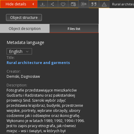
Hide details
Rural archite
Object structure
Object description
Files list
Metadata language
English
Title:
Rural architecture and garments
Creator:
Demski, Dagnosław
Description:
Fotografie przedstawiające mieszkańców
Gudżartu i Radżistanu oraz pakistańskiej
prowincji Sind. Szeroki wybór zdjęć
przedstawia krajobraz, budynki, przestrzenie
wiejskie, portrety, wybrane obrzędy, ubiory
codzienne jak i odświętne oraz ikonografię.
Wykonano je w latach 1989, 1992, 1994 i 1996.
Jest to zapis pracy etnografa, jak również
miejsc – wsi i świątyń, w których był