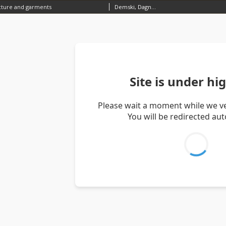
cture and garments
Demski, Dagnosław