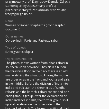
przyjmowany prof. Dagnosław Demski. Zdjęcia
stanowią cenny zapis zmiany profesji,
porzucenie starych zabudowań oraz zmianę
tradycyjnego ubioru
Name:
Women of Rabari shepherds (Iconographic
document)
Other names:
Obrazy Indii i Pakistanu-Pasterze rabari
Type of object:
Ethnographic object
Object description:
The photo shows women from dhati rabari in
southern Sindh province. They sit in a hut on
the threshing floor. In the back there is an old
man watching the situation. Among the women
are older ones in the front and young and girls
in the middle. Before the division of India into
India and Pakistan, the shepherds of Sindhu
rabaris and the kachchi rabari constituted one
endogamous group. After the declaration of
independence in 1948, the former group split
up and relatives on the other side of the
border lost touch. The former traditional black