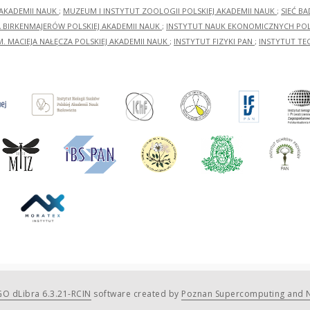
 AKADEMII NAUK
;
MUZEUM I INSTYTUT ZOOLOGII POLSKIEJ AKADEMII NAUK
;
SIEĆ B
RA BIRKENMAJERÓW POLSKIEJ AKADEMII NAUK
;
INSTYTUT NAUK EKONOMICZNYCH POLS
M. MACIEJA NAŁĘCZA POLSKIEJ AKADEMII NAUK
;
INSTYTUT FIZYKI PAN
;
INSTYTUT TE
O dLibra 6.3.21-RCIN
software created by
Poznan Supercomputing and N