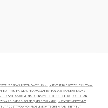
NSTYTUT BADAŃ SYSTEMOWYCH PAN
;
INSTYTUT BADAWCZY LEŚNICTWA
;
UT BOTANIKI IM. WŁADYSŁAWA SZAFERA POLSKIEJ AKADEMII NAUK
;
I POLSKIEJ AKADEMII NAUK
;
INSTYTUT FILOZOFII I SOCJOLOGII PAN
;
ĘZYKA POLSKIEGO POLSKIEJ AKADEMII NAUK
;
INSTYTUT MEDYCYNY
YTUT PODSTAWOWYCH PROBLEMÓW TECHNIKI PAN
;
INSTYTUT