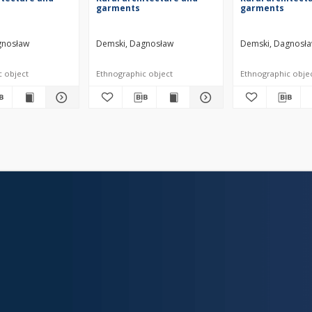
garments
garments
gnosław
Demski, Dagnosław
Demski, Dagnosł
c object
Ethnographic object
Ethnographic obje