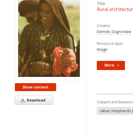
Title:
Rural architect
Creator:
Demski, Dagnosław
Resource type:
Image
More
Show content
Download
Subject and keywor
rabari shepherds 