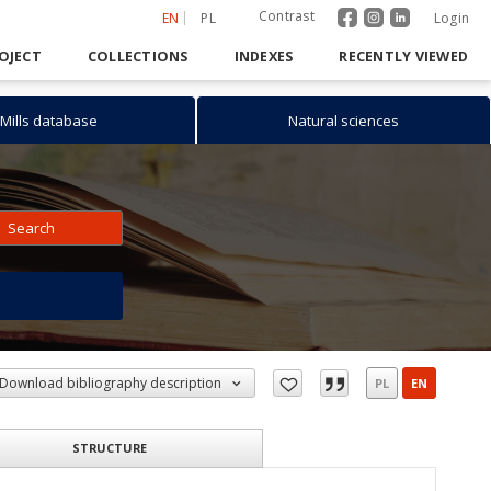
Contrast
EN
PL
Login
OJECT
COLLECTIONS
INDEXES
RECENTLY VIEWED
Mills database
Natural sciences
Search
h
Download bibliography description
PL
EN
STRUCTURE