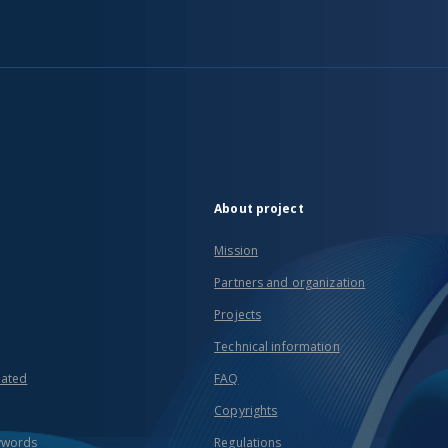
About project
Mission
Partners and organization
Projects
Technical information
eated
FAQ
Copyrights
ywords
Regulations