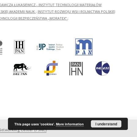
ADAWCZA ŁUKASIEWICZ - INSTYTUT TECHNOLOGII MATERIAŁÓW
KIEJ AKADEMII NAUK
;
INSTYTUT ROZWOJU WSI I ROLNICTWA POLSKIEJ
CHNOLOGII BEZPIECZEŃSTWA „MORATEX”
;
I understand
This page uses 'cookies'.
More information
etworking Center (PSNC)