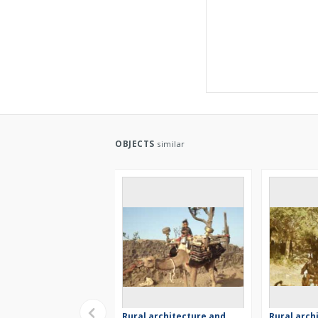
OBJECTS
similar
Rural architecture and
Rural arch