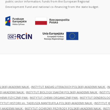
public sector information; funds from the European Regional
Development Fund and national co-financing from the state budget.
LSKIEJ AKADEMII NAUK
;
INSTYTUT BADAŃ LITERACKICH POLSKIEJ AKADEMII NAUK
;
I
EJ AKADEMII NAUK
;
INSTYTUT BIOLOGII SSAKÓW POLSKIEJ AKADEMII NAUK
;
INSTYT
HEMII FIZYCZNEJ PAN
;
INSTYTUT CHEMII ORGANICZNEJ PAN
;
INSTYTUT DENDROLOGI
STYTUT HISTORII im. TADEUSZA MANTEUFFLA POLSKIEJ AKADEMII NAUK
;
INSTYTUT J
EJ AKADEMII NAUK
;
INSTYTUT OCHRONY PRZYRODY POLSKIEJ AKADEMII NAUK
;
INST