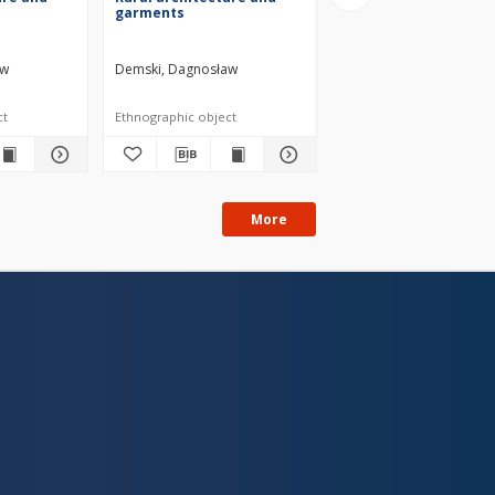
garments
garments
aw
Demski, Dagnosław
Demski, Dagnosław
ct
Ethnographic object
Ethnographic object
More