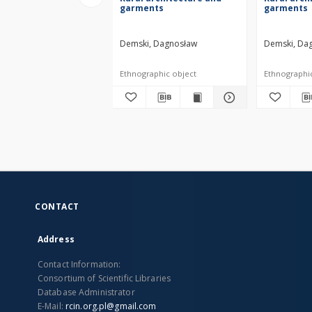
garments
garments
Demski, Dagnosław
Demski, Da
Ethnographic object
Ethnographi
CONTACT
Address
Contact Information:
Consortium of Scientific Libraries
Database Administrator
E-Mail:
rcin.org.pl@gmail.com