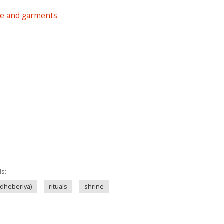
ure and garments
ds:
(dheberiya)
rituals
shrine