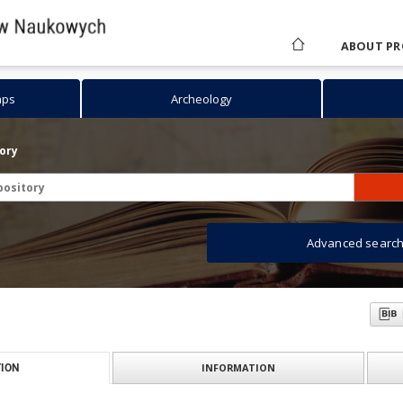
ABOUT PR
aps
Archeology
tory
Advanced searc
INFORMATION
ION