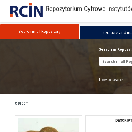
Search in all Repository
Literature and m
Search in Reposi
How to search...
OBJECT
DESCRIPT