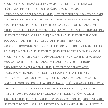
NAUK
;
INSTYTUT BADAŃ SYSTEMOWYCH PAN
;
INSTYTUT BADAWCZY
LEŚNICTWA
;
INSTYTUT BIOLOGII DOŚWIADCZALNEJ IM. MARCELEGO
NENCKIEGO POLSKIEJ AKADEMII NAUK
;
INSTYTUT BIOLOGII SSAKÓW POLSKIEJ
AKADEMII NAUK
;
INSTYTUT BOTANIKI IM. WŁADYSŁAWA SZAFERA POLSKIEJ
AKADEMII NAUK
;
INSTYTUT CHEMII BIOORGANICZNEJ POLSKIEJ AKADEMII
NAUK
;
INSTYTUT CHEMII FIZYCZNEJ PAN
;
INSTYTUT CHEMII ORGANICZNEJ PAN
;
INSTYTUT DENDROLOGII POLSKIEJ AKADEMII NAUK
;
INSTYTUT FILOZOFII I
SOCJOLOGII PAN
;
INSTYTUT GEOGRAFII I PRZESTRZENNEGO
ZAGOSPODAROWANIA PAN
;
INSTYTUT HISTORII im. TADEUSZA MANTEUFFLA
POLSKIEJ AKADEMII NAUK
;
INSTYTUT JĘZYKA POLSKIEGO POLSKIEJ AKADEMII
NAUK
;
INSTYTUT MEDYCYNY DOŚWIADCZALNEJ I KLINICZNEJ IM.MIROSŁAWA
MOSSAKOWSKIEGO POLSKIEJ AKADEMII NAUK
;
INSTYTUT OCHRONY
PRZYRODY POLSKIEJ AKADEMII NAUK
;
INSTYTUT PODSTAWOWYCH
PROBLEMÓW TECHNIKI PAN
;
INSTYTUT SLAWISTYKI PAN
;
INSTYTUT
SYSTEMATYKI I EWOLUCJI ZWIERZĄT POLSKIEJ AKADEMII NAUK
;
MUZEUM I
INSTYTUT ZOOLOGII POLSKIEJ AKADEMII NAUK
;
SIEĆ BADAWCZA ŁUKASIEWICZ
- INSTYTUT TECHNOLOGII MATERIAŁÓW ELEKTRONICZNYCH
;
INSTYTUT
HISTORII NAUKI IM. LUDWIKA I ALEKSANDRA BIRKENMAJERÓW POLSKIEJ
AKADEMII NAUK
;
INSTYTUT NAUK EKONOMICZNYCH POLSKIEJ AKADEMII NAUK
;
INSTYTUT ROZWOJU WSI I ROLNICTWA POLSKIEJ AKADEMII NAUK
;
INSTYTUT