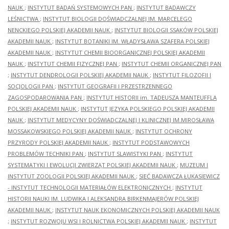
NAUK
;
INSTYTUT BADAŃ SYSTEMOWYCH PAN
;
INSTYTUT BADAWCZY
LEŚNICTWA
;
INSTYTUT BIOLOGII DOŚWIADCZALNEJ IM. MARCELEGO
NENCKIEGO POLSKIEJ AKADEMII NAUK
;
INSTYTUT BIOLOGII SSAKÓW POLSKIEJ
AKADEMII NAUK
;
INSTYTUT BOTANIKI IM. WŁADYSŁAWA SZAFERA POLSKIEJ
AKADEMII NAUK
;
INSTYTUT CHEMII BIOORGANICZNEJ POLSKIEJ AKADEMII
NAUK
;
INSTYTUT CHEMII FIZYCZNEJ PAN
;
INSTYTUT CHEMII ORGANICZNEJ PAN
;
INSTYTUT DENDROLOGII POLSKIEJ AKADEMII NAUK
;
INSTYTUT FILOZOFII I
SOCJOLOGII PAN
;
INSTYTUT GEOGRAFII I PRZESTRZENNEGO
ZAGOSPODAROWANIA PAN
;
INSTYTUT HISTORII im. TADEUSZA MANTEUFFLA
POLSKIEJ AKADEMII NAUK
;
INSTYTUT JĘZYKA POLSKIEGO POLSKIEJ AKADEMII
NAUK
;
INSTYTUT MEDYCYNY DOŚWIADCZALNEJ I KLINICZNEJ IM.MIROSŁAWA
MOSSAKOWSKIEGO POLSKIEJ AKADEMII NAUK
;
INSTYTUT OCHRONY
PRZYRODY POLSKIEJ AKADEMII NAUK
;
INSTYTUT PODSTAWOWYCH
PROBLEMÓW TECHNIKI PAN
;
INSTYTUT SLAWISTYKI PAN
;
INSTYTUT
SYSTEMATYKI I EWOLUCJI ZWIERZĄT POLSKIEJ AKADEMII NAUK
;
MUZEUM I
INSTYTUT ZOOLOGII POLSKIEJ AKADEMII NAUK
;
SIEĆ BADAWCZA ŁUKASIEWICZ
- INSTYTUT TECHNOLOGII MATERIAŁÓW ELEKTRONICZNYCH
;
INSTYTUT
HISTORII NAUKI IM. LUDWIKA I ALEKSANDRA BIRKENMAJERÓW POLSKIEJ
AKADEMII NAUK
;
INSTYTUT NAUK EKONOMICZNYCH POLSKIEJ AKADEMII NAUK
;
INSTYTUT ROZWOJU WSI I ROLNICTWA POLSKIEJ AKADEMII NAUK
;
INSTYTUT