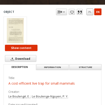
OBJECT
PL
EN
Show content
Download
DESCRIPTION
INFORMATION
STRUCTURE
Title:
A cost-efficient live trap for small mammals
Creator:
Le Boulengé, E.
;
Le Boulenge-Nguyen, P. Y.
Date issued/created: