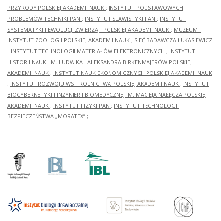
PRZYRODY POLSKIEJ AKADEMII NAUK
;
INSTYTUT PODSTAWOWYCH
PROBLEMÓW TECHNIKI PAN
;
INSTYTUT SLAWISTYKI PAN
;
INSTYTUT
SYSTEMATYKI I EWOLUCJI ZWIERZĄT POLSKIEJ AKADEMII NAUK
;
MUZEUM I
INSTYTUT ZOOLOGII POLSKIEJ AKADEMII NAUK
;
SIEĆ BADAWCZA ŁUKASIEWICZ
- INSTYTUT TECHNOLOGII MATERIAŁÓW ELEKTRONICZNYCH
;
INSTYTUT
HISTORII NAUKI IM. LUDWIKA I ALEKSANDRA BIRKENMAJERÓW POLSKIEJ
AKADEMII NAUK
;
INSTYTUT NAUK EKONOMICZNYCH POLSKIEJ AKADEMII NAUK
;
INSTYTUT ROZWOJU WSI I ROLNICTWA POLSKIEJ AKADEMII NAUK
;
INSTYTUT
BIOCYBERNETYKI I INŻYNIERII BIOMEDYCZNEJ IM. MACIEJA NAŁĘCZA POLSKIEJ
AKADEMII NAUK
;
INSTYTUT FIZYKI PAN
;
INSTYTUT TECHNOLOGII
BEZPIECZEŃSTWA „MORATEX”
;