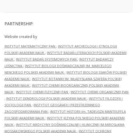
PARTNERSHIP:
Website created by
INSTYTUT MATEMATYCZNY PAN
;
INSTYTUT ARCHEOLOGII I ETNOLOGII
POLSKIEJ AKADEMII NAUK
;
INSTYTUT BADAŃ LITERACKICH POLSKIEJ AKADEMII
NAUK
;
INSTYTUT BADAŃ SYSTEMOWYCH PAN
;
INSTYTUT BADAWCZY
LEŚNICTWA
;
INSTYTUT BIOLOGII DOŚWIADCZALNEJ IM. MARCELEGO
NENCKIEGO POLSKIEJ AKADEMII NAUK
;
INSTYTUT BIOLOGII SSAKÓW POLSKIEJ
AKADEMII NAUK
;
INSTYTUT BOTANIKI IM. WŁADYSŁAWA SZAFERA POLSKIEJ
AKADEMII NAUK
;
INSTYTUT CHEMII BIOORGANICZNEJ POLSKIEJ AKADEMII
NAUK
;
INSTYTUT CHEMII FIZYCZNEJ PAN
;
INSTYTUT CHEMII ORGANICZNEJ PAN
;
INSTYTUT DENDROLOGII POLSKIEJ AKADEMII NAUK
;
INSTYTUT FILOZOFII I
SOCJOLOGII PAN
;
INSTYTUT GEOGRAFII I PRZESTRZENNEGO
ZAGOSPODAROWANIA PAN
;
INSTYTUT HISTORII im. TADEUSZA MANTEUFFLA
POLSKIEJ AKADEMII NAUK
;
INSTYTUT JĘZYKA POLSKIEGO POLSKIEJ AKADEMII
NAUK
;
INSTYTUT MEDYCYNY DOŚWIADCZALNEJ I KLINICZNEJ IM.MIROSŁAWA
MOSSAKOWSKIEGO POLSKIEJ AKADEMII NAUK
;
INSTYTUT OCHRONY