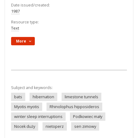
Date issued/created:
1987
Resource type:
Text
More
Subject and keywords:
bats
hibernation
limestone tunnels
Myotis myotis
Rhinolophus hipposideros
winter sleep interruptions
Podkowiec mały
Nocek duży
nietoperz
sen zimowy