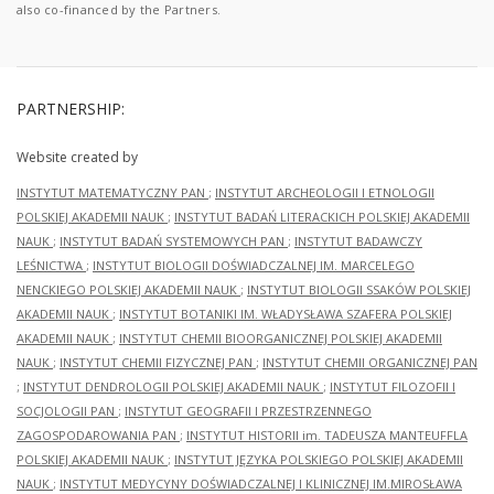
also co-financed by the Partners.
PARTNERSHIP:
Website created by
INSTYTUT MATEMATYCZNY PAN
;
INSTYTUT ARCHEOLOGII I ETNOLOGII
POLSKIEJ AKADEMII NAUK
;
INSTYTUT BADAŃ LITERACKICH POLSKIEJ AKADEMII
NAUK
;
INSTYTUT BADAŃ SYSTEMOWYCH PAN
;
INSTYTUT BADAWCZY
LEŚNICTWA
;
INSTYTUT BIOLOGII DOŚWIADCZALNEJ IM. MARCELEGO
NENCKIEGO POLSKIEJ AKADEMII NAUK
;
INSTYTUT BIOLOGII SSAKÓW POLSKIEJ
AKADEMII NAUK
;
INSTYTUT BOTANIKI IM. WŁADYSŁAWA SZAFERA POLSKIEJ
AKADEMII NAUK
;
INSTYTUT CHEMII BIOORGANICZNEJ POLSKIEJ AKADEMII
NAUK
;
INSTYTUT CHEMII FIZYCZNEJ PAN
;
INSTYTUT CHEMII ORGANICZNEJ PAN
;
INSTYTUT DENDROLOGII POLSKIEJ AKADEMII NAUK
;
INSTYTUT FILOZOFII I
SOCJOLOGII PAN
;
INSTYTUT GEOGRAFII I PRZESTRZENNEGO
ZAGOSPODAROWANIA PAN
;
INSTYTUT HISTORII im. TADEUSZA MANTEUFFLA
POLSKIEJ AKADEMII NAUK
;
INSTYTUT JĘZYKA POLSKIEGO POLSKIEJ AKADEMII
NAUK
;
INSTYTUT MEDYCYNY DOŚWIADCZALNEJ I KLINICZNEJ IM.MIROSŁAWA