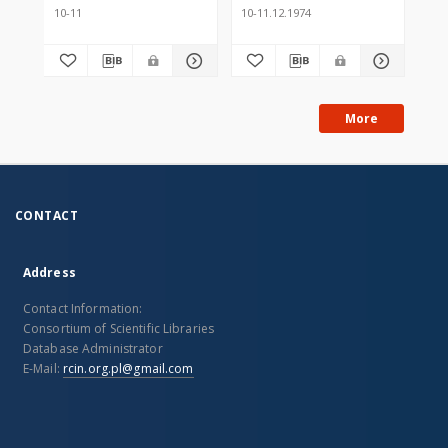
10-11
10-11.12.1974
10-
More
CONTACT
Address
Contact Information:
Consortium of Scientific Libraries
Database Administrator
E-Mail:
rcin.org.pl@gmail.com