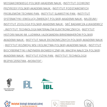
MOSSAKOWSKIEGO POLSKIEJ AKADEMII NAUK
;
INSTYTUT OCHRONY
PRZYRODY POLSKIEJ AKADEMII NAUK
;
INSTYTUT PODSTAWOWYCH
PROBLEMÓW TECHNIKI PAN
;
INSTYTUT SLAWISTYKI PAN
;
INSTYTUT
SYSTEMATYKI I EWOLUCJI ZWIERZĄT POLSKIEJ AKADEMII NAUK
;
MUZEUM I
INSTYTUT ZOOLOGII POLSKIEJ AKADEMII NAUK
;
SIEĆ BADAWCZA ŁUKASIEWICZ
- INSTYTUT TECHNOLOGII MATERIAŁÓW ELEKTRONICZNYCH
;
INSTYTUT
HISTORII NAUKI IM. LUDWIKA I ALEKSANDRA BIRKENMAJERÓW POLSKIEJ
AKADEMII NAUK
;
INSTYTUT NAUK EKONOMICZNYCH POLSKIEJ AKADEMII NAUK
;
INSTYTUT ROZWOJU WSI I ROLNICTWA POLSKIEJ AKADEMII NAUK
;
INSTYTUT
BIOCYBERNETYKI I INŻYNIERII BIOMEDYCZNEJ IM. MACIEJA NAŁĘCZA POLSKIEJ
AKADEMII NAUK
;
INSTYTUT FIZYKI PAN
;
INSTYTUT TECHNOLOGII
BEZPIECZEŃSTWA „MORATEX”
;