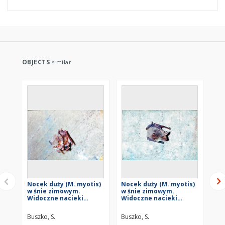
OBJECTS
similar
Nocek duży (M. myotis)
Nocek duży (M. myotis)
No
w śnie zimowym.
w śnie zimowym.
w 
Widoczne nacieki
Widoczne nacieki
Wi
mineralne kalcytowe i
mineralne kalcytowe i
mi
wodorotlenki żelaza
wodorotlenki żelaza
wo
Buszko, S.
Buszko, S.
Bus