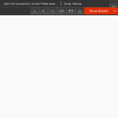
Jeśli nie humaniści, to kto? Kilka słów o „Prozie wybranej” Leo Lipskiego (Wołowiec 2022)
Gosk, Hanna
Show details