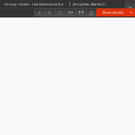
Uczony i dzieło : rola Kazimierza Dziewońskiego w rozwoju geografii = The scholar and his work : the role of Kazimierz Dziewoński in the development of geography
Jerczyński, Marek (1941– )Śleszyński, Przemysław
Show details