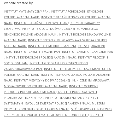
Website created by
INSTYTUT MATEMATYCZNY PAN
;
INSTYTUT ARCHEOLOGII I ETNOLOGII
POLSKIEJ AKADEMII NAUK
;
INSTYTUT BADAŃ LITERACKICH POLSKIEJ AKADEMII
NAUK
;
INSTYTUT BADAŃ SYSTEMOWYCH PAN
;
INSTYTUT BADAWCZY
LEŚNICTWA
;
INSTYTUT BIOLOGII DOŚWIADCZALNEJ IM. MARCELEGO
NENCKIEGO POLSKIEJ AKADEMII NAUK
;
INSTYTUT BIOLOGII SSAKÓW POLSKIEJ
AKADEMII NAUK
;
INSTYTUT BOTANIKI IM. WŁADYSŁAWA SZAFERA POLSKIEJ
AKADEMII NAUK
;
INSTYTUT CHEMII BIOORGANICZNEJ POLSKIEJ AKADEMII
NAUK
;
INSTYTUT CHEMII FIZYCZNEJ PAN
;
INSTYTUT CHEMII ORGANICZNEJ PAN
;
INSTYTUT DENDROLOGII POLSKIEJ AKADEMII NAUK
;
INSTYTUT FILOZOFII I
SOCJOLOGII PAN
;
INSTYTUT GEOGRAFII I PRZESTRZENNEGO
ZAGOSPODAROWANIA PAN
;
INSTYTUT HISTORII im. TADEUSZA MANTEUFFLA
POLSKIEJ AKADEMII NAUK
;
INSTYTUT JĘZYKA POLSKIEGO POLSKIEJ AKADEMII
NAUK
;
INSTYTUT MEDYCYNY DOŚWIADCZALNEJ I KLINICZNEJ IM.MIROSŁAWA
MOSSAKOWSKIEGO POLSKIEJ AKADEMII NAUK
;
INSTYTUT OCHRONY
PRZYRODY POLSKIEJ AKADEMII NAUK
;
INSTYTUT PODSTAWOWYCH
PROBLEMÓW TECHNIKI PAN
;
INSTYTUT SLAWISTYKI PAN
;
INSTYTUT
SYSTEMATYKI I EWOLUCJI ZWIERZĄT POLSKIEJ AKADEMII NAUK
;
MUZEUM I
INSTYTUT ZOOLOGII POLSKIEJ AKADEMII NAUK
;
SIEĆ BADAWCZA ŁUKASIEWICZ
- INSTYTUT TECHNOLOGII MATERIAŁÓW ELEKTRONICZNYCH
;
INSTYTUT