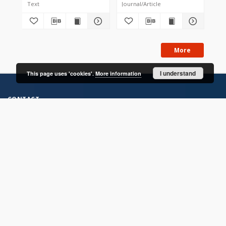
Text
Journal/Article
Jou
More
I understand
This page uses 'cookies'.
More information
CONTACT
Address
Contact Information:
Consortium of Scientific Libraries
Database Administrator
E-Mail:
rcin.org.pl@gmail.com