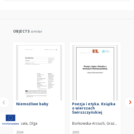
OBJECTS
similar
Niemożliwe baby
Poezja i etyka. Książka
Pr
o wierszach
i i
Świrszczyńskiej
we
pr
An
Sabała, Olga
Borkowska-Arciuch, Grażyna
Koz
2024
2005
200