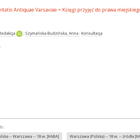
itatis Antiquae Varsaviae = Księgi przyjęć do prawa miejskieg
Redakcja
;
Szymańska-Budzińska, Anna
:
Konsultacja
:
ds:
Polska -- Warszawa -- 18 w. [KABA]
Warszawa (Polska) -- 18 w. -- źródła [K