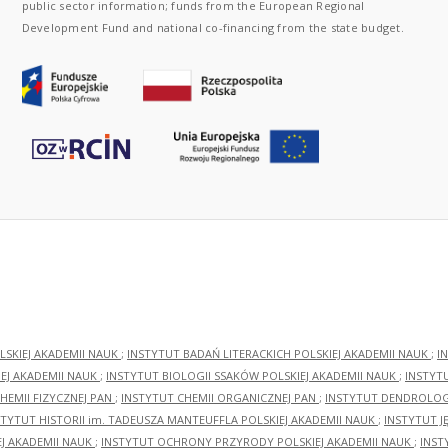
public sector information; funds from the European Regional
Development Fund and national co-financing from the state budget.
LSKIEJ AKADEMII NAUK
;
INSTYTUT BADAŃ LITERACKICH POLSKIEJ AKADEMII NAUK
;
I
EJ AKADEMII NAUK
;
INSTYTUT BIOLOGII SSAKÓW POLSKIEJ AKADEMII NAUK
;
INSTYT
HEMII FIZYCZNEJ PAN
;
INSTYTUT CHEMII ORGANICZNEJ PAN
;
INSTYTUT DENDROLOGI
STYTUT HISTORII im. TADEUSZA MANTEUFFLA POLSKIEJ AKADEMII NAUK
;
INSTYTUT J
EJ AKADEMII NAUK
;
INSTYTUT OCHRONY PRZYRODY POLSKIEJ AKADEMII NAUK
;
INST