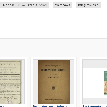
- ludność -- 18 w. -- źródła [KABA]
Warszawa
księgi miejskie
 grand
Dwudziestopięciolecie
Testamenty mi