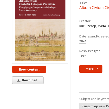
Title:
Album Civium Civ
Creator:
Kuc-Czerep, Marta
:
Date issued/created
2024
Resource type:
Text
More
Show content
Download
Subject and keywor
Księgi miejskie -- 