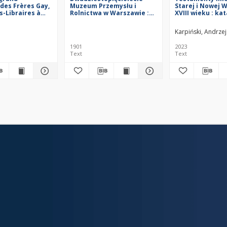
des Frères Gay,
Muzeum Przemysłu i
Starej i Nowej 
-Libraires à
Rolnictwa w Warszawie :
XVIII wieku : ka
 & Vienne en
1875-1900
contenant les
Karpiński, Andrzej
ls ont
ent en magasin
1901
2023
Ville, évalués
Text
Text
Hollandois &
 Pays