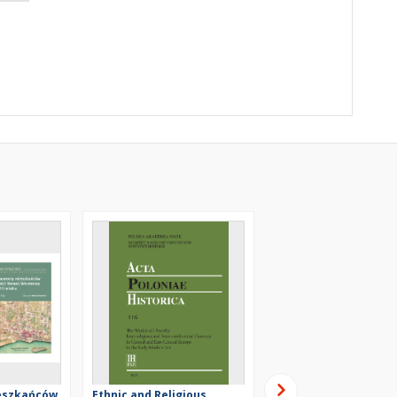
eszkańców
Ethnic and Religious
Na drodze do