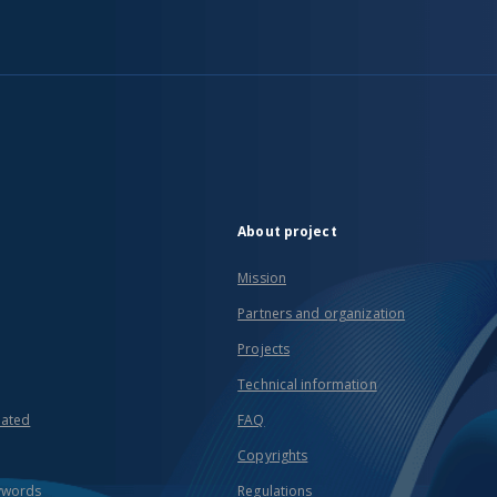
About project
Mission
Partners and organization
Projects
Technical information
eated
FAQ
Copyrights
ywords
Regulations