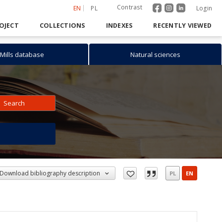
Contrast
EN
PL
Login
OJECT
COLLECTIONS
INDEXES
RECENTLY VIEWED
Mills database
Natural sciences
Search
h
Download bibliography description
PL
EN