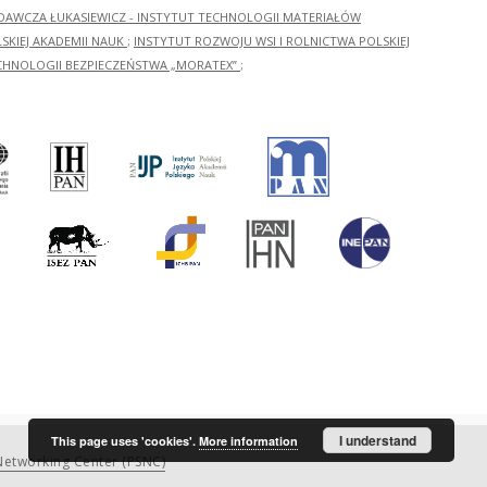
ADAWCZA ŁUKASIEWICZ - INSTYTUT TECHNOLOGII MATERIAŁÓW
KIEJ AKADEMII NAUK
;
INSTYTUT ROZWOJU WSI I ROLNICTWA POLSKIEJ
CHNOLOGII BEZPIECZEŃSTWA „MORATEX”
;
I understand
This page uses 'cookies'.
More information
etworking Center (PSNC)