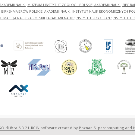
 AKADEMII NAUK
;
MUZEUM I INSTYTUT ZOOLOGII POLSKIEJ AKADEMII NAUK
;
SIEĆ B
RA BIRKENMAJERÓW POLSKIEJ AKADEMII NAUK
;
INSTYTUT NAUK EKONOMICZNYCH POLS
M. MACIEJA NAŁĘCZA POLSKIEJ AKADEMII NAUK
;
INSTYTUT FIZYKI PAN
;
INSTYTUT TE
O dLibra 6.3.21-RCIN
software created by
Poznan Supercomputing and N