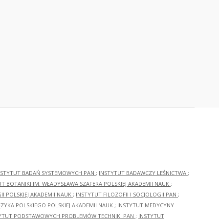
NSTYTUT BADAŃ SYSTEMOWYCH PAN
;
INSTYTUT BADAWCZY LEŚNICTWA
;
UT BOTANIKI IM. WŁADYSŁAWA SZAFERA POLSKIEJ AKADEMII NAUK
;
I POLSKIEJ AKADEMII NAUK
;
INSTYTUT FILOZOFII I SOCJOLOGII PAN
;
ĘZYKA POLSKIEGO POLSKIEJ AKADEMII NAUK
;
INSTYTUT MEDYCYNY
YTUT PODSTAWOWYCH PROBLEMÓW TECHNIKI PAN
;
INSTYTUT