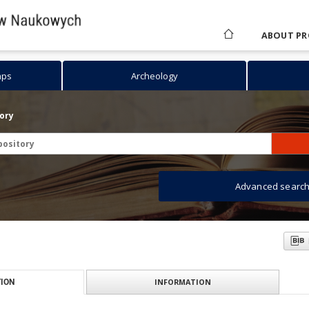
ABOUT PR
aps
Archeology
tory
Advanced searc
INFORMATION
ION