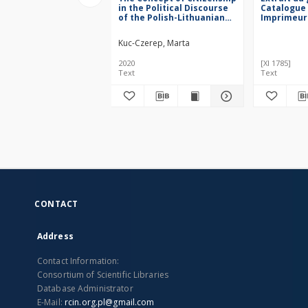
in the Political Discourse
Catalogue 
of the Polish-Lithuanian
Imprimeurs
Commonwealth in the
Strasbourg
Second Half of the
Autriche, 
Kuc-Czerep, Marta
Eighteenth Century
Livres qu'i
actuellem
2020
[XI 1785]
dans cette 
Text
Text
en Ducats 
Florins du
CONTACT
Address
Contact Information:
Consortium of Scientific Libraries
Database Administrator
E-Mail:
rcin.org.pl@gmail.com