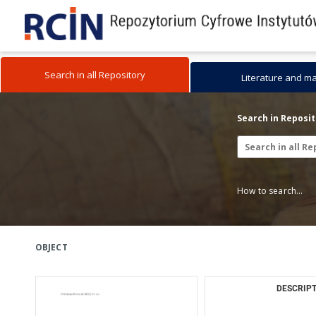
Search in all Repository
Literature and m
Search in Reposi
How to search...
OBJECT
DESCRIPT