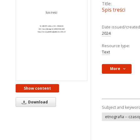
Title:
Spis treści
Date issued/created
2024
Resource type:
Text
More
Show content
Download
Subject and keywor
etnografia -- czas