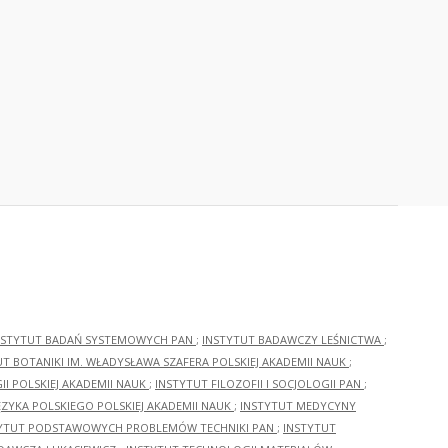
NSTYTUT BADAŃ SYSTEMOWYCH PAN
;
INSTYTUT BADAWCZY LEŚNICTWA
;
UT BOTANIKI IM. WŁADYSŁAWA SZAFERA POLSKIEJ AKADEMII NAUK
;
I POLSKIEJ AKADEMII NAUK
;
INSTYTUT FILOZOFII I SOCJOLOGII PAN
;
ĘZYKA POLSKIEGO POLSKIEJ AKADEMII NAUK
;
INSTYTUT MEDYCYNY
YTUT PODSTAWOWYCH PROBLEMÓW TECHNIKI PAN
;
INSTYTUT