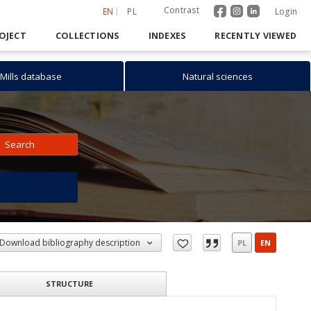
Contrast
EN
PL
Login
OJECT
COLLECTIONS
INDEXES
RECENTLY VIEWED
Mills database
Natural sciences
Search
h
Download bibliography description
PL
EN
STRUCTURE