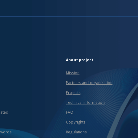
About project
Mission
Partners and organization
Projects
Technical information
eated
FAQ
Copyrights
ywords
Regulations