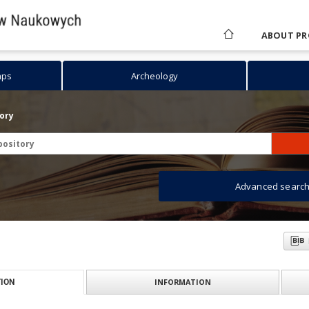
ABOUT PR
aps
Archeology
tory
Advanced searc
INFORMATION
ION