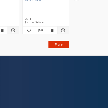
2014
2015 (2016)
Journal/Article
Journal/Article
More