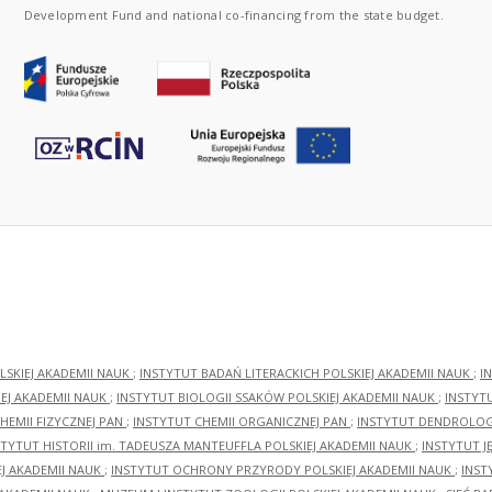
Development Fund and national co-financing from the state budget.
LSKIEJ AKADEMII NAUK
;
INSTYTUT BADAŃ LITERACKICH POLSKIEJ AKADEMII NAUK
;
I
EJ AKADEMII NAUK
;
INSTYTUT BIOLOGII SSAKÓW POLSKIEJ AKADEMII NAUK
;
INSTYT
HEMII FIZYCZNEJ PAN
;
INSTYTUT CHEMII ORGANICZNEJ PAN
;
INSTYTUT DENDROLOGI
STYTUT HISTORII im. TADEUSZA MANTEUFFLA POLSKIEJ AKADEMII NAUK
;
INSTYTUT J
EJ AKADEMII NAUK
;
INSTYTUT OCHRONY PRZYRODY POLSKIEJ AKADEMII NAUK
;
INST