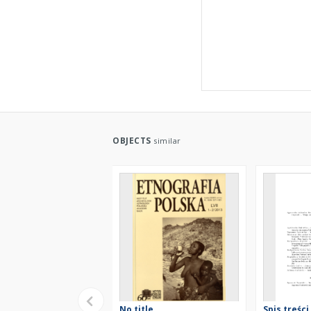
OBJECTS
similar
No title
Spis treści