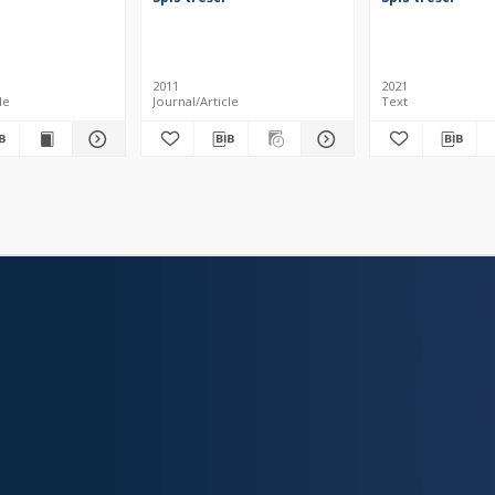
2011
2021
le
Journal/Article
Text