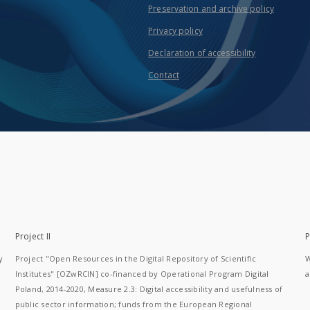
Preservation and archive policy
Privacy policy
Declaration of accessibility
Contact
Project II
P
y
Project "Open Resources in the Digital Repository of Scientific
W
Institutes" [OZwRCIN] co-financed by Operational Program Digital
a
Poland, 2014-2020, Measure 2.3: Digital accessibility and usefulness of
public sector information; funds from the European Regional