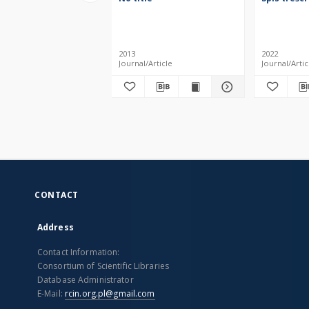
2013
2022
Journal/Article
Journal/Artic
CONTACT
Address
Contact Information:
Consortium of Scientific Libraries
Database Administrator
E-Mail:
rcin.org.pl@gmail.com