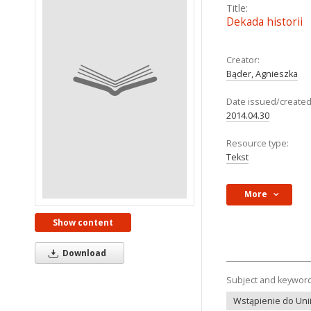
Title:
Dekada historii
Creator:
Bąder, Agnieszka
Date issued/created
2014.04.30
Resource type:
Tekst
More
Show content
Download
Subject and keywor
Wstąpienie do Unii