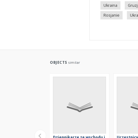
Ukraina
Gruzj
Rosjanie
Ukra
OBJECTS
similar
Dziennikarze ze wschodu i
Uczestnic