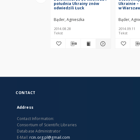
południa Ukrainy znów
Ukrainie –
odwiedzili Łuck
w Warszaw
Bąder, Agnieszka
Bąder, Agni
2014.08.28
2014.09.11
Tekst
Tekst
CONTACT
Address
Contact Information:
Consortium of Scientific Libraries
Database Administrator
E-Mail:
rcin.org.pl@gmail.com