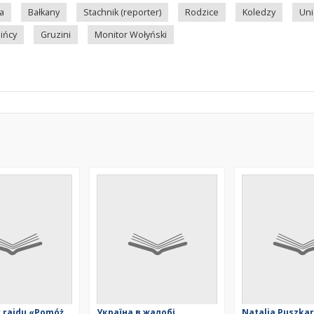
a
Bałkany
Stachnik (reporter)
Rodzice
Koledzy
Uni
ińcy
Gruzini
Monitor Wołyński
y rajdu «Pomóż
Україна в жалобі
Natalia Puszka