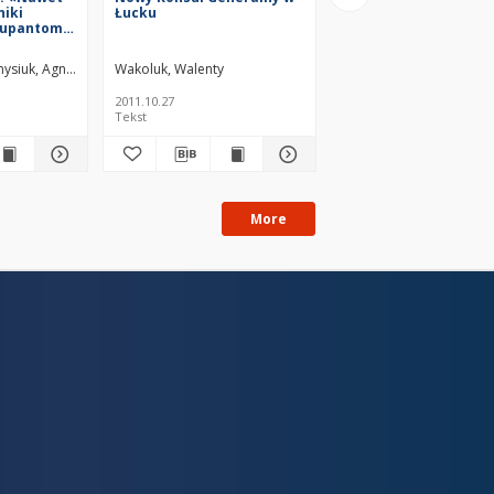
niki
Łucku
kupantom
ronią»
nysiuk, Agnieszka
Wakoluk, Walenty
Bąder, Agnieszka
2011.10.27
2013.11.21
Tekst
Tekst
More