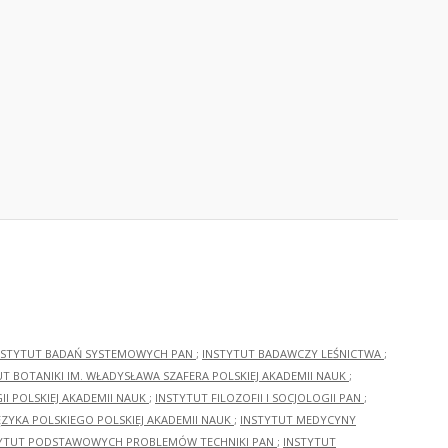
NSTYTUT BADAŃ SYSTEMOWYCH PAN
;
INSTYTUT BADAWCZY LEŚNICTWA
;
UT BOTANIKI IM. WŁADYSŁAWA SZAFERA POLSKIEJ AKADEMII NAUK
;
I POLSKIEJ AKADEMII NAUK
;
INSTYTUT FILOZOFII I SOCJOLOGII PAN
;
ĘZYKA POLSKIEGO POLSKIEJ AKADEMII NAUK
;
INSTYTUT MEDYCYNY
YTUT PODSTAWOWYCH PROBLEMÓW TECHNIKI PAN
;
INSTYTUT