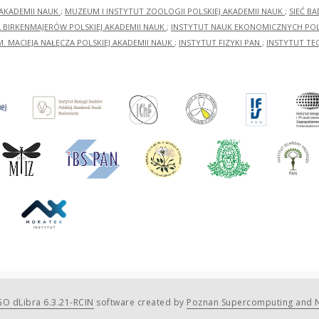
 AKADEMII NAUK
;
MUZEUM I INSTYTUT ZOOLOGII POLSKIEJ AKADEMII NAUK
;
SIEĆ B
RA BIRKENMAJERÓW POLSKIEJ AKADEMII NAUK
;
INSTYTUT NAUK EKONOMICZNYCH POLS
M. MACIEJA NAŁĘCZA POLSKIEJ AKADEMII NAUK
;
INSTYTUT FIZYKI PAN
;
INSTYTUT TE
O dLibra 6.3.21-RCIN
software created by
Poznan Supercomputing and N