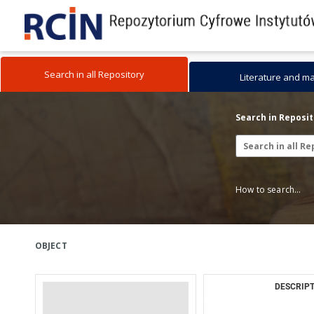
Search in all Repository
Literature and m
Search in Reposi
How to search...
OBJECT
DESCRIPT