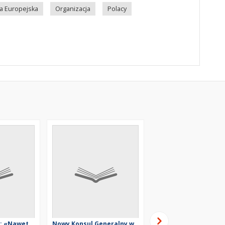
a Europejska
Organizacja
Polacy
r: «Nawet
Nowy Konsul Generalny w
Dzień Studenta po po