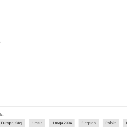
:
ds:
 Europejskiej
1 maja
1 maja 2004
Sierpień
Polska