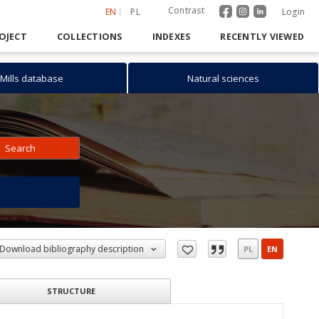
Contrast
EN
PL
Login
OJECT
COLLECTIONS
INDEXES
RECENTLY VIEWED
Mills database
Natural sciences
Search
h
Download bibliography description
PL
EN
STRUCTURE