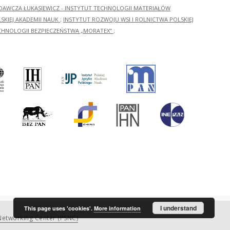
ADAWCZA ŁUKASIEWICZ - INSTYTUT TECHNOLOGII MATERIAŁÓW
KIEJ AKADEMII NAUK
;
INSTYTUT ROZWOJU WSI I ROLNICTWA POLSKIEJ
CHNOLOGII BEZPIECZEŃSTWA „MORATEX”
;
I understand
This page uses 'cookies'.
More information
etworking Center (PSNC)