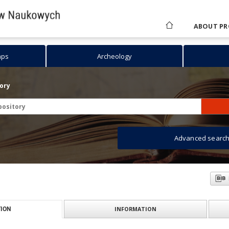
ABOUT PR
aps
Archeology
tory
Advanced searc
INFORMATION
ION