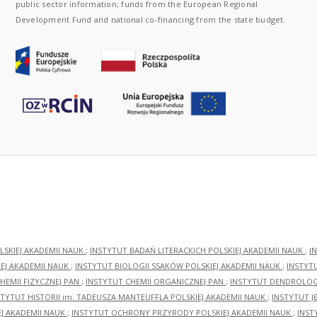
public sector information; funds from the European Regional
Development Fund and national co-financing from the state budget.
LSKIEJ AKADEMII NAUK
;
INSTYTUT BADAŃ LITERACKICH POLSKIEJ AKADEMII NAUK
;
I
EJ AKADEMII NAUK
;
INSTYTUT BIOLOGII SSAKÓW POLSKIEJ AKADEMII NAUK
;
INSTYT
HEMII FIZYCZNEJ PAN
;
INSTYTUT CHEMII ORGANICZNEJ PAN
;
INSTYTUT DENDROLOGI
STYTUT HISTORII im. TADEUSZA MANTEUFFLA POLSKIEJ AKADEMII NAUK
;
INSTYTUT J
EJ AKADEMII NAUK
;
INSTYTUT OCHRONY PRZYRODY POLSKIEJ AKADEMII NAUK
;
INST