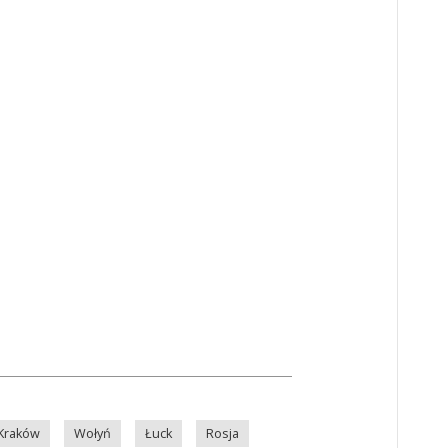
Kraków
Wołyń
Łuck
Rosja