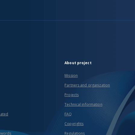
About project
Mission
Partners and organization
Projects
Technical information
eated
FAQ
Copyrights
ywords
Regulations