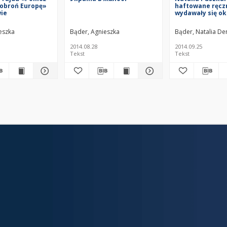
 obroń Europę»
haftowane ręcz
ie
wydawały się o
niebezpieczną b
eszka
Bąder, Agnieszka
Bąder, Natalia De
2014.08.28
2014.09.25
Tekst
Tekst