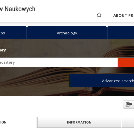
ABOUT PR
aps
Archeology
tory
Advanced searc
INFORMATION
ION