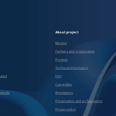
About project
Mission
Partners and organization
Projects
Technical information
eated
FAQ
Copyrights
ywords
Regulations
Preservation and archive policy
Privacy policy