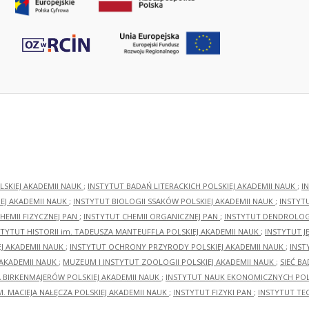
LSKIEJ AKADEMII NAUK
;
INSTYTUT BADAŃ LITERACKICH POLSKIEJ AKADEMII NAUK
;
I
EJ AKADEMII NAUK
;
INSTYTUT BIOLOGII SSAKÓW POLSKIEJ AKADEMII NAUK
;
INSTYT
HEMII FIZYCZNEJ PAN
;
INSTYTUT CHEMII ORGANICZNEJ PAN
;
INSTYTUT DENDROLOGI
STYTUT HISTORII im. TADEUSZA MANTEUFFLA POLSKIEJ AKADEMII NAUK
;
INSTYTUT J
EJ AKADEMII NAUK
;
INSTYTUT OCHRONY PRZYRODY POLSKIEJ AKADEMII NAUK
;
INST
 AKADEMII NAUK
;
MUZEUM I INSTYTUT ZOOLOGII POLSKIEJ AKADEMII NAUK
;
SIEĆ B
RA BIRKENMAJERÓW POLSKIEJ AKADEMII NAUK
;
INSTYTUT NAUK EKONOMICZNYCH POLS
M. MACIEJA NAŁĘCZA POLSKIEJ AKADEMII NAUK
;
INSTYTUT FIZYKI PAN
;
INSTYTUT TE