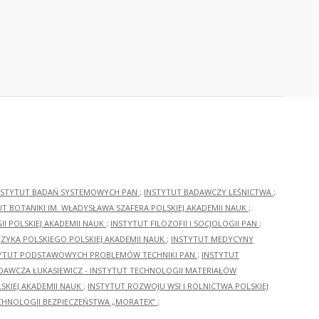
NSTYTUT BADAŃ SYSTEMOWYCH PAN
;
INSTYTUT BADAWCZY LEŚNICTWA
;
UT BOTANIKI IM. WŁADYSŁAWA SZAFERA POLSKIEJ AKADEMII NAUK
;
I POLSKIEJ AKADEMII NAUK
;
INSTYTUT FILOZOFII I SOCJOLOGII PAN
;
ĘZYKA POLSKIEGO POLSKIEJ AKADEMII NAUK
;
INSTYTUT MEDYCYNY
YTUT PODSTAWOWYCH PROBLEMÓW TECHNIKI PAN
;
INSTYTUT
ADAWCZA ŁUKASIEWICZ - INSTYTUT TECHNOLOGII MATERIAŁÓW
KIEJ AKADEMII NAUK
;
INSTYTUT ROZWOJU WSI I ROLNICTWA POLSKIEJ
CHNOLOGII BEZPIECZEŃSTWA „MORATEX”
;