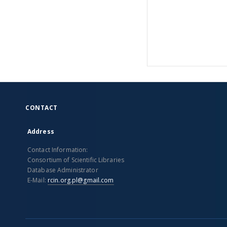
CONTACT
Address
Contact Information:
Consortium of Scientific Libraries
Database Administrator
E-Mail:
rcin.org.pl@gmail.com