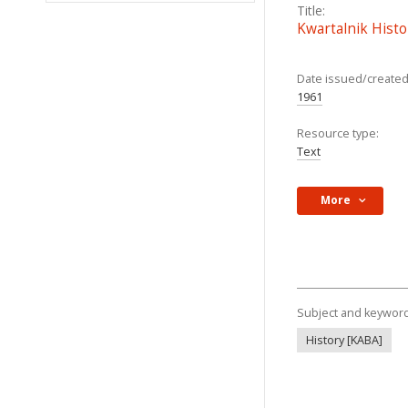
Title:
Kwartalnik Histo
Date issued/created
1961
Resource type:
Text
More
Subject and keywor
History [KABA]