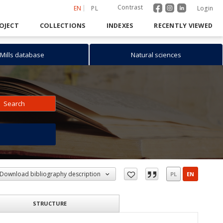
Contrast
EN
PL
Login
OJECT
COLLECTIONS
INDEXES
RECENTLY VIEWED
Mills database
Natural sciences
Search
h
Download bibliography description
PL
EN
STRUCTURE