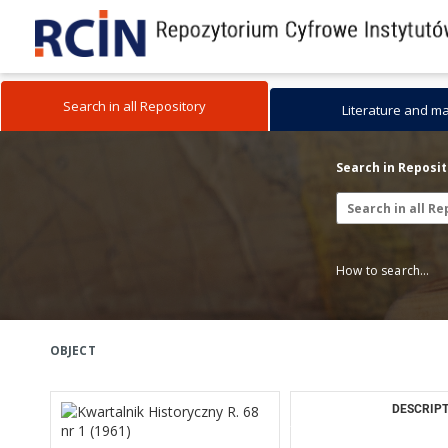
Search in all Repository
Literature and m
Search in Reposi
How to search...
OBJECT
DESCRIPT