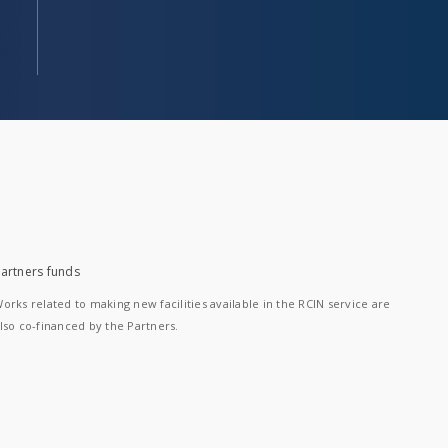
artners funds
orks related to making new facilities available in the RCIN service are
lso co-financed by the Partners.