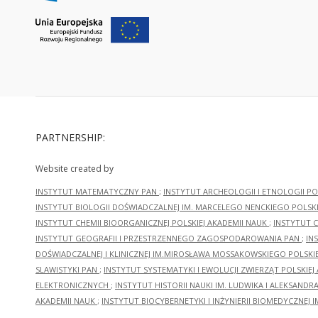
PARTNERSHIP:
Website created by
INSTYTUT MATEMATYCZNY PAN
;
INSTYTUT ARCHEOLOGII I ETNOLOGII PO
INSTYTUT BIOLOGII DOŚWIADCZALNEJ IM. MARCELEGO NENCKIEGO POLSKI
INSTYTUT CHEMII BIOORGANICZNEJ POLSKIEJ AKADEMII NAUK
;
INSTYTUT C
INSTYTUT GEOGRAFII I PRZESTRZENNEGO ZAGOSPODAROWANIA PAN
;
IN
DOŚWIADCZALNEJ I KLINICZNEJ IM.MIROSŁAWA MOSSAKOWSKIEGO POLSKI
SLAWISTYKI PAN
;
INSTYTUT SYSTEMATYKI I EWOLUCJI ZWIERZĄT POLSKIEJ
ELEKTRONICZNYCH
;
INSTYTUT HISTORII NAUKI IM. LUDWIKA I ALEKSAND
AKADEMII NAUK
;
INSTYTUT BIOCYBERNETYKI I INŻYNIERII BIOMEDYCZNEJ I