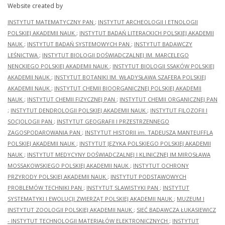
Website created by
INSTYTUT MATEMATYCZNY PAN
;
INSTYTUT ARCHEOLOGII I ETNOLOGII
POLSKIEJ AKADEMII NAUK
;
INSTYTUT BADAŃ LITERACKICH POLSKIEJ AKADEMII
NAUK
;
INSTYTUT BADAŃ SYSTEMOWYCH PAN
;
INSTYTUT BADAWCZY
LEŚNICTWA
;
INSTYTUT BIOLOGII DOŚWIADCZALNEJ IM. MARCELEGO
NENCKIEGO POLSKIEJ AKADEMII NAUK
;
INSTYTUT BIOLOGII SSAKÓW POLSKIEJ
AKADEMII NAUK
;
INSTYTUT BOTANIKI IM. WŁADYSŁAWA SZAFERA POLSKIEJ
AKADEMII NAUK
;
INSTYTUT CHEMII BIOORGANICZNEJ POLSKIEJ AKADEMII
NAUK
;
INSTYTUT CHEMII FIZYCZNEJ PAN
;
INSTYTUT CHEMII ORGANICZNEJ PAN
;
INSTYTUT DENDROLOGII POLSKIEJ AKADEMII NAUK
;
INSTYTUT FILOZOFII I
SOCJOLOGII PAN
;
INSTYTUT GEOGRAFII I PRZESTRZENNEGO
ZAGOSPODAROWANIA PAN
;
INSTYTUT HISTORII im. TADEUSZA MANTEUFFLA
POLSKIEJ AKADEMII NAUK
;
INSTYTUT JĘZYKA POLSKIEGO POLSKIEJ AKADEMII
NAUK
;
INSTYTUT MEDYCYNY DOŚWIADCZALNEJ I KLINICZNEJ IM.MIROSŁAWA
MOSSAKOWSKIEGO POLSKIEJ AKADEMII NAUK
;
INSTYTUT OCHRONY
PRZYRODY POLSKIEJ AKADEMII NAUK
;
INSTYTUT PODSTAWOWYCH
PROBLEMÓW TECHNIKI PAN
;
INSTYTUT SLAWISTYKI PAN
;
INSTYTUT
SYSTEMATYKI I EWOLUCJI ZWIERZĄT POLSKIEJ AKADEMII NAUK
;
MUZEUM I
INSTYTUT ZOOLOGII POLSKIEJ AKADEMII NAUK
;
SIEĆ BADAWCZA ŁUKASIEWICZ
- INSTYTUT TECHNOLOGII MATERIAŁÓW ELEKTRONICZNYCH
;
INSTYTUT