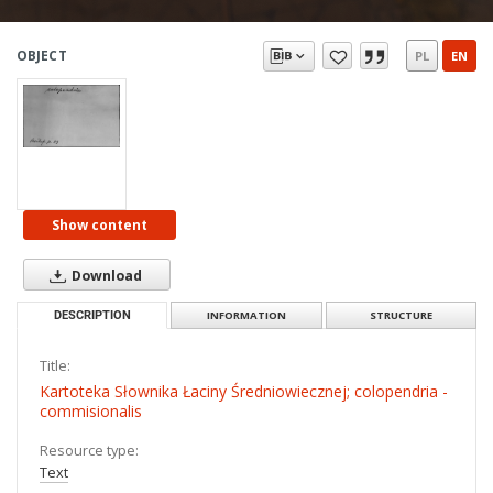
OBJECT
PL
EN
Show content
Download
DESCRIPTION
INFORMATION
STRUCTURE
Title:
Kartoteka Słownika Łaciny Średniowiecznej; colopendria -
commisionalis
Resource type:
Text