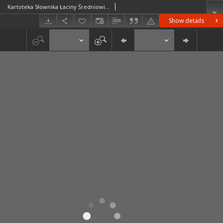
Kartoteka Słownika Łaciny Średniowiecznej; compositive - concisus
Show details