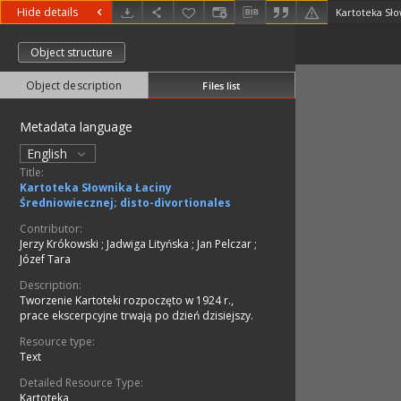
Hide details
Object structure
Object description
Files list
Metadata language
English
Title:
Kartoteka Słownika Łaciny
Średniowiecznej; disto-divortionales
Contributor:
Jerzy Krókowski
;
Jadwiga Lityńska
;
Jan Pelczar
;
Józef Tara
Description:
Tworzenie Kartoteki rozpoczęto w 1924 r.,
prace ekscerpcyjne trwają po dzień dzisiejszy.
Resource type:
Text
Detailed Resource Type:
Kartoteka