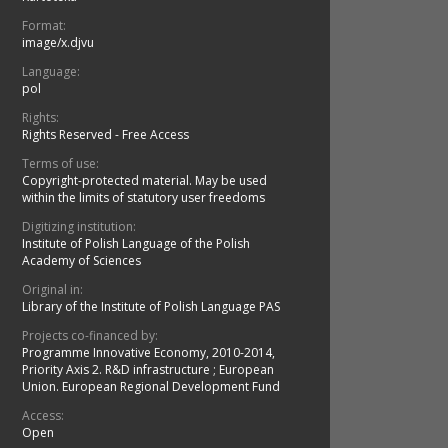
Format:
image/x.djvu
Language:
pol
Rights:
Rights Reserved - Free Access
Terms of use:
Copyright-protected material. May be used
within the limits of statutory user freedoms
Digitizing institution:
Institute of Polish Language of the Polish
Academy of Sciences
Original in:
Library of the Institute of Polish Language PAS
Projects co-financed by:
Programme Innovative Economy, 2010-2014,
Priority Axis 2. R&D infrastructure
;
European
Union. European Regional Development Fund
Access:
Open