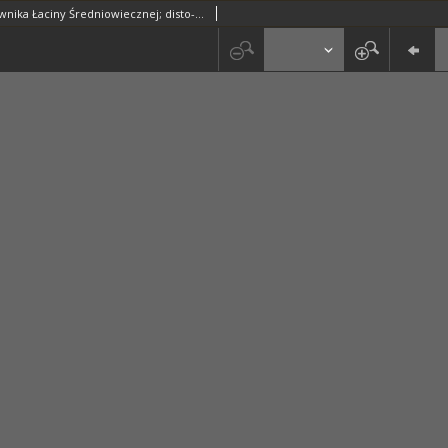
Kartoteka Słownika Łaciny Średniowiecznej; disto-divortionales