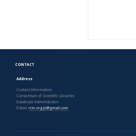
CONTACT
Address
Contact Information:
Consortium of Scientific Libraries
Database Administrator
E-Mail:
rcin.org.pl@gmail.com