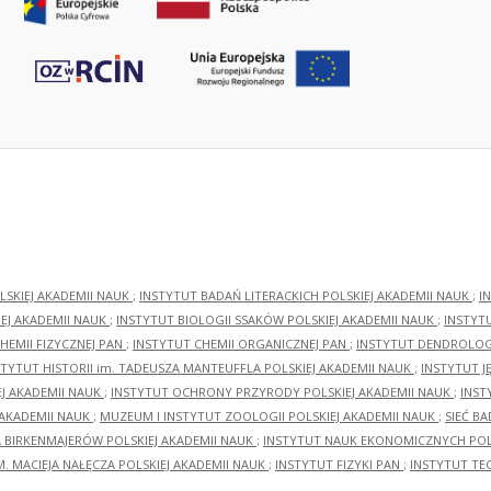
LSKIEJ AKADEMII NAUK
;
INSTYTUT BADAŃ LITERACKICH POLSKIEJ AKADEMII NAUK
;
I
EJ AKADEMII NAUK
;
INSTYTUT BIOLOGII SSAKÓW POLSKIEJ AKADEMII NAUK
;
INSTYT
HEMII FIZYCZNEJ PAN
;
INSTYTUT CHEMII ORGANICZNEJ PAN
;
INSTYTUT DENDROLOGI
STYTUT HISTORII im. TADEUSZA MANTEUFFLA POLSKIEJ AKADEMII NAUK
;
INSTYTUT J
EJ AKADEMII NAUK
;
INSTYTUT OCHRONY PRZYRODY POLSKIEJ AKADEMII NAUK
;
INST
 AKADEMII NAUK
;
MUZEUM I INSTYTUT ZOOLOGII POLSKIEJ AKADEMII NAUK
;
SIEĆ B
RA BIRKENMAJERÓW POLSKIEJ AKADEMII NAUK
;
INSTYTUT NAUK EKONOMICZNYCH POLS
M. MACIEJA NAŁĘCZA POLSKIEJ AKADEMII NAUK
;
INSTYTUT FIZYKI PAN
;
INSTYTUT TE