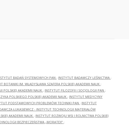
NSTYTUT BADAŃ SYSTEMOWYCH PAN
;
INSTYTUT BADAWCZY LEŚNICTWA
;
UT BOTANIKI IM. WŁADYSŁAWA SZAFERA POLSKIEJ AKADEMII NAUK
;
I POLSKIEJ AKADEMII NAUK
;
INSTYTUT FILOZOFII I SOCJOLOGII PAN
;
ĘZYKA POLSKIEGO POLSKIEJ AKADEMII NAUK
;
INSTYTUT MEDYCYNY
YTUT PODSTAWOWYCH PROBLEMÓW TECHNIKI PAN
;
INSTYTUT
ADAWCZA ŁUKASIEWICZ - INSTYTUT TECHNOLOGII MATERIAŁÓW
KIEJ AKADEMII NAUK
;
INSTYTUT ROZWOJU WSI I ROLNICTWA POLSKIEJ
CHNOLOGII BEZPIECZEŃSTWA „MORATEX”
;