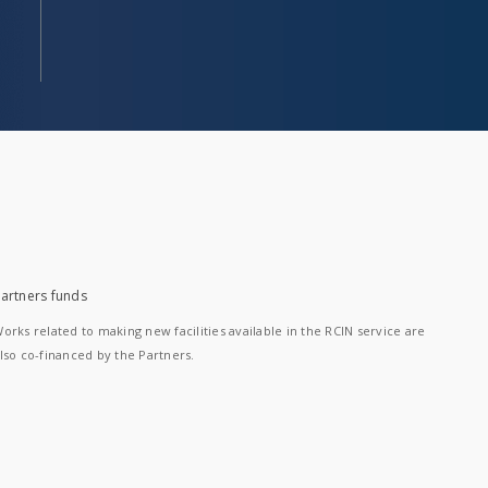
artners funds
orks related to making new facilities available in the RCIN service are
lso co-financed by the Partners.