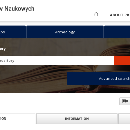
ABOUT PR
aps
Archeology
tory
Advanced searc
INFORMATION
ION