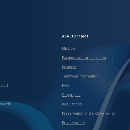
About project
Mission
Partners and organization
Projects
Technical information
eated
FAQ
Copyrights
ywords
Regulations
Preservation and archive policy
Privacy policy