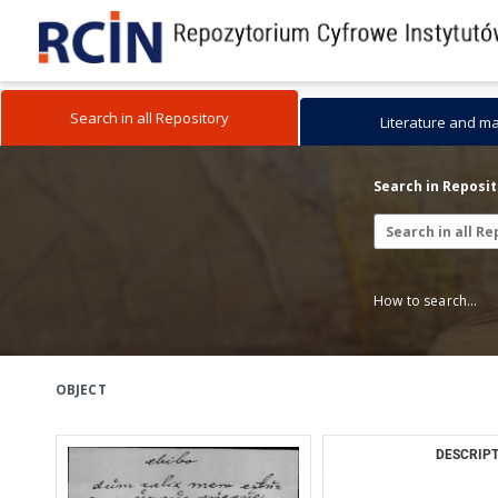
Search in all Repository
Literature and m
Search in Reposi
How to search...
OBJECT
DESCRIPT