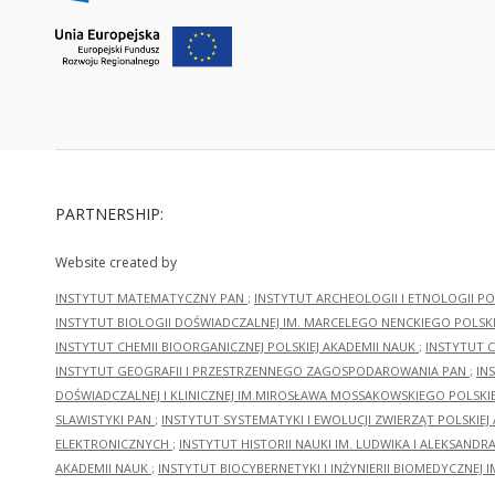
PARTNERSHIP:
Website created by
INSTYTUT MATEMATYCZNY PAN
;
INSTYTUT ARCHEOLOGII I ETNOLOGII PO
INSTYTUT BIOLOGII DOŚWIADCZALNEJ IM. MARCELEGO NENCKIEGO POLSKI
INSTYTUT CHEMII BIOORGANICZNEJ POLSKIEJ AKADEMII NAUK
;
INSTYTUT C
INSTYTUT GEOGRAFII I PRZESTRZENNEGO ZAGOSPODAROWANIA PAN
;
IN
DOŚWIADCZALNEJ I KLINICZNEJ IM.MIROSŁAWA MOSSAKOWSKIEGO POLSKI
SLAWISTYKI PAN
;
INSTYTUT SYSTEMATYKI I EWOLUCJI ZWIERZĄT POLSKIEJ
ELEKTRONICZNYCH
;
INSTYTUT HISTORII NAUKI IM. LUDWIKA I ALEKSAND
AKADEMII NAUK
;
INSTYTUT BIOCYBERNETYKI I INŻYNIERII BIOMEDYCZNEJ I