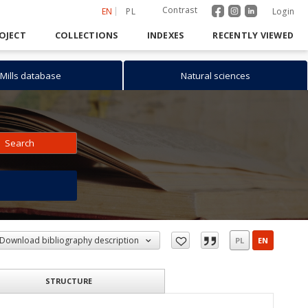
Contrast
EN
PL
Login
OJECT
COLLECTIONS
INDEXES
RECENTLY VIEWED
Mills database
Natural sciences
Search
h
Download bibliography description
PL
EN
STRUCTURE