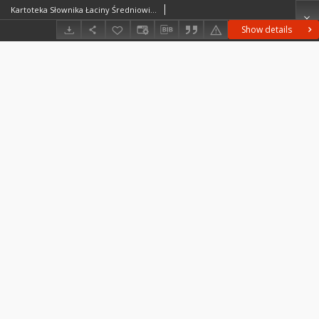
Kartoteka Słownika Łaciny Średniowiecznej; gratulanter - gyrus
Show details