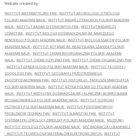
Website created by
INSTYTUT MATEMATYCZNY PAN
;
INSTYTUT ARCHEOLOGII I ETNOLOGII
POLSKIEJ AKADEMII NAUK
;
INSTYTUT BADAŃ LITERACKICH POLSKIEJ AKADEMII
NAUK
;
INSTYTUT BADAŃ SYSTEMOWYCH PAN
;
INSTYTUT BADAWCZY
LEŚNICTWA
;
INSTYTUT BIOLOGII DOŚWIADCZALNEJ IM. MARCELEGO
NENCKIEGO POLSKIEJ AKADEMII NAUK
;
INSTYTUT BIOLOGII SSAKÓW POLSKIEJ
AKADEMII NAUK
;
INSTYTUT BOTANIKI IM. WŁADYSŁAWA SZAFERA POLSKIEJ
AKADEMII NAUK
;
INSTYTUT CHEMII BIOORGANICZNEJ POLSKIEJ AKADEMII
NAUK
;
INSTYTUT CHEMII FIZYCZNEJ PAN
;
INSTYTUT CHEMII ORGANICZNEJ PAN
;
INSTYTUT DENDROLOGII POLSKIEJ AKADEMII NAUK
;
INSTYTUT FILOZOFII I
SOCJOLOGII PAN
;
INSTYTUT GEOGRAFII I PRZESTRZENNEGO
ZAGOSPODAROWANIA PAN
;
INSTYTUT HISTORII im. TADEUSZA MANTEUFFLA
POLSKIEJ AKADEMII NAUK
;
INSTYTUT JĘZYKA POLSKIEGO POLSKIEJ AKADEMII
NAUK
;
INSTYTUT MEDYCYNY DOŚWIADCZALNEJ I KLINICZNEJ IM.MIROSŁAWA
MOSSAKOWSKIEGO POLSKIEJ AKADEMII NAUK
;
INSTYTUT OCHRONY
PRZYRODY POLSKIEJ AKADEMII NAUK
;
INSTYTUT PODSTAWOWYCH
PROBLEMÓW TECHNIKI PAN
;
INSTYTUT SLAWISTYKI PAN
;
INSTYTUT
SYSTEMATYKI I EWOLUCJI ZWIERZĄT POLSKIEJ AKADEMII NAUK
;
MUZEUM I
INSTYTUT ZOOLOGII POLSKIEJ AKADEMII NAUK
;
SIEĆ BADAWCZA ŁUKASIEWICZ
- INSTYTUT TECHNOLOGII MATERIAŁÓW ELEKTRONICZNYCH
;
INSTYTUT