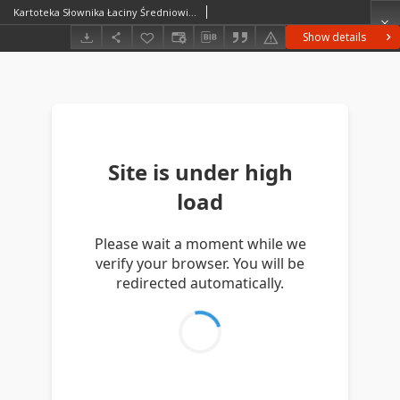
Kartoteka Słownika Łaciny Średniowiecznej; vemicaria - verbotenus
Show details