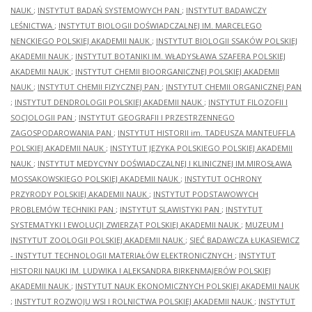
NAUK
;
INSTYTUT BADAŃ SYSTEMOWYCH PAN
;
INSTYTUT BADAWCZY
LEŚNICTWA
;
INSTYTUT BIOLOGII DOŚWIADCZALNEJ IM. MARCELEGO
NENCKIEGO POLSKIEJ AKADEMII NAUK
;
INSTYTUT BIOLOGII SSAKÓW POLSKIEJ
AKADEMII NAUK
;
INSTYTUT BOTANIKI IM. WŁADYSŁAWA SZAFERA POLSKIEJ
AKADEMII NAUK
;
INSTYTUT CHEMII BIOORGANICZNEJ POLSKIEJ AKADEMII
NAUK
;
INSTYTUT CHEMII FIZYCZNEJ PAN
;
INSTYTUT CHEMII ORGANICZNEJ PAN
;
INSTYTUT DENDROLOGII POLSKIEJ AKADEMII NAUK
;
INSTYTUT FILOZOFII I
SOCJOLOGII PAN
;
INSTYTUT GEOGRAFII I PRZESTRZENNEGO
ZAGOSPODAROWANIA PAN
;
INSTYTUT HISTORII im. TADEUSZA MANTEUFFLA
POLSKIEJ AKADEMII NAUK
;
INSTYTUT JĘZYKA POLSKIEGO POLSKIEJ AKADEMII
NAUK
;
INSTYTUT MEDYCYNY DOŚWIADCZALNEJ I KLINICZNEJ IM.MIROSŁAWA
MOSSAKOWSKIEGO POLSKIEJ AKADEMII NAUK
;
INSTYTUT OCHRONY
PRZYRODY POLSKIEJ AKADEMII NAUK
;
INSTYTUT PODSTAWOWYCH
PROBLEMÓW TECHNIKI PAN
;
INSTYTUT SLAWISTYKI PAN
;
INSTYTUT
SYSTEMATYKI I EWOLUCJI ZWIERZĄT POLSKIEJ AKADEMII NAUK
;
MUZEUM I
INSTYTUT ZOOLOGII POLSKIEJ AKADEMII NAUK
;
SIEĆ BADAWCZA ŁUKASIEWICZ
- INSTYTUT TECHNOLOGII MATERIAŁÓW ELEKTRONICZNYCH
;
INSTYTUT
HISTORII NAUKI IM. LUDWIKA I ALEKSANDRA BIRKENMAJERÓW POLSKIEJ
AKADEMII NAUK
;
INSTYTUT NAUK EKONOMICZNYCH POLSKIEJ AKADEMII NAUK
;
INSTYTUT ROZWOJU WSI I ROLNICTWA POLSKIEJ AKADEMII NAUK
;
INSTYTUT