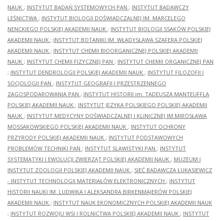
NAUK
;
INSTYTUT BADAŃ SYSTEMOWYCH PAN
;
INSTYTUT BADAWCZY
LEŚNICTWA
;
INSTYTUT BIOLOGII DOŚWIADCZALNEJ IM. MARCELEGO
NENCKIEGO POLSKIEJ AKADEMII NAUK
;
INSTYTUT BIOLOGII SSAKÓW POLSKIEJ
AKADEMII NAUK
;
INSTYTUT BOTANIKI IM. WŁADYSŁAWA SZAFERA POLSKIEJ
AKADEMII NAUK
;
INSTYTUT CHEMII BIOORGANICZNEJ POLSKIEJ AKADEMII
NAUK
;
INSTYTUT CHEMII FIZYCZNEJ PAN
;
INSTYTUT CHEMII ORGANICZNEJ PAN
;
INSTYTUT DENDROLOGII POLSKIEJ AKADEMII NAUK
;
INSTYTUT FILOZOFII I
SOCJOLOGII PAN
;
INSTYTUT GEOGRAFII I PRZESTRZENNEGO
ZAGOSPODAROWANIA PAN
;
INSTYTUT HISTORII im. TADEUSZA MANTEUFFLA
POLSKIEJ AKADEMII NAUK
;
INSTYTUT JĘZYKA POLSKIEGO POLSKIEJ AKADEMII
NAUK
;
INSTYTUT MEDYCYNY DOŚWIADCZALNEJ I KLINICZNEJ IM.MIROSŁAWA
MOSSAKOWSKIEGO POLSKIEJ AKADEMII NAUK
;
INSTYTUT OCHRONY
PRZYRODY POLSKIEJ AKADEMII NAUK
;
INSTYTUT PODSTAWOWYCH
PROBLEMÓW TECHNIKI PAN
;
INSTYTUT SLAWISTYKI PAN
;
INSTYTUT
SYSTEMATYKI I EWOLUCJI ZWIERZĄT POLSKIEJ AKADEMII NAUK
;
MUZEUM I
INSTYTUT ZOOLOGII POLSKIEJ AKADEMII NAUK
;
SIEĆ BADAWCZA ŁUKASIEWICZ
- INSTYTUT TECHNOLOGII MATERIAŁÓW ELEKTRONICZNYCH
;
INSTYTUT
HISTORII NAUKI IM. LUDWIKA I ALEKSANDRA BIRKENMAJERÓW POLSKIEJ
AKADEMII NAUK
;
INSTYTUT NAUK EKONOMICZNYCH POLSKIEJ AKADEMII NAUK
;
INSTYTUT ROZWOJU WSI I ROLNICTWA POLSKIEJ AKADEMII NAUK
;
INSTYTUT