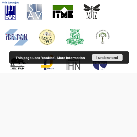
I understand
This page uses 'cookies'.
More information