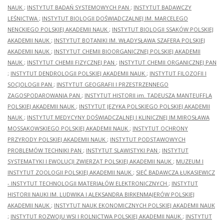
NAUK
;
INSTYTUT BADAŃ SYSTEMOWYCH PAN
;
INSTYTUT BADAWCZY
LEŚNICTWA
;
INSTYTUT BIOLOGII DOŚWIADCZALNEJ IM. MARCELEGO
NENCKIEGO POLSKIEJ AKADEMII NAUK
;
INSTYTUT BIOLOGII SSAKÓW POLSKIEJ
AKADEMII NAUK
;
INSTYTUT BOTANIKI IM. WŁADYSŁAWA SZAFERA POLSKIEJ
AKADEMII NAUK
;
INSTYTUT CHEMII BIOORGANICZNEJ POLSKIEJ AKADEMII
NAUK
;
INSTYTUT CHEMII FIZYCZNEJ PAN
;
INSTYTUT CHEMII ORGANICZNEJ PAN
;
INSTYTUT DENDROLOGII POLSKIEJ AKADEMII NAUK
;
INSTYTUT FILOZOFII I
SOCJOLOGII PAN
;
INSTYTUT GEOGRAFII I PRZESTRZENNEGO
ZAGOSPODAROWANIA PAN
;
INSTYTUT HISTORII im. TADEUSZA MANTEUFFLA
POLSKIEJ AKADEMII NAUK
;
INSTYTUT JĘZYKA POLSKIEGO POLSKIEJ AKADEMII
NAUK
;
INSTYTUT MEDYCYNY DOŚWIADCZALNEJ I KLINICZNEJ IM.MIROSŁAWA
MOSSAKOWSKIEGO POLSKIEJ AKADEMII NAUK
;
INSTYTUT OCHRONY
PRZYRODY POLSKIEJ AKADEMII NAUK
;
INSTYTUT PODSTAWOWYCH
PROBLEMÓW TECHNIKI PAN
;
INSTYTUT SLAWISTYKI PAN
;
INSTYTUT
SYSTEMATYKI I EWOLUCJI ZWIERZĄT POLSKIEJ AKADEMII NAUK
;
MUZEUM I
INSTYTUT ZOOLOGII POLSKIEJ AKADEMII NAUK
;
SIEĆ BADAWCZA ŁUKASIEWICZ
- INSTYTUT TECHNOLOGII MATERIAŁÓW ELEKTRONICZNYCH
;
INSTYTUT
HISTORII NAUKI IM. LUDWIKA I ALEKSANDRA BIRKENMAJERÓW POLSKIEJ
AKADEMII NAUK
;
INSTYTUT NAUK EKONOMICZNYCH POLSKIEJ AKADEMII NAUK
;
INSTYTUT ROZWOJU WSI I ROLNICTWA POLSKIEJ AKADEMII NAUK
;
INSTYTUT