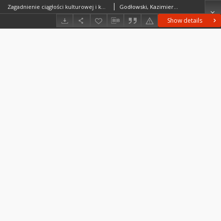
Zagadnienie ciągłości kulturowej i kontynuacji osadniczej na ziemiach polskich w młodszym okresie przedrzymskim, okresie wpływów rzymskich i wędrówek ludów
Godłowski, Kazimierz (1934–1995)
Show details