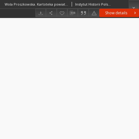
Wola Proszkowska. Kartoteka powiatu szreńskiego w średniowieczu. Kartoteka Słownika historyczno-geograficznego Mazowsza w średniowieczu
Instytut Historii Polskiej Akademii Nauk
Show details