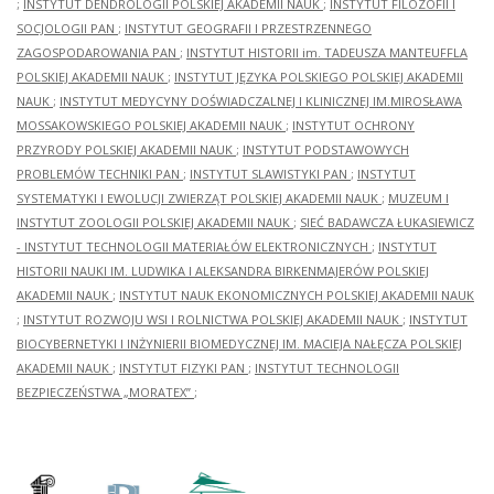
;
INSTYTUT DENDROLOGII POLSKIEJ AKADEMII NAUK
;
INSTYTUT FILOZOFII I
SOCJOLOGII PAN
;
INSTYTUT GEOGRAFII I PRZESTRZENNEGO
ZAGOSPODAROWANIA PAN
;
INSTYTUT HISTORII im. TADEUSZA MANTEUFFLA
POLSKIEJ AKADEMII NAUK
;
INSTYTUT JĘZYKA POLSKIEGO POLSKIEJ AKADEMII
NAUK
;
INSTYTUT MEDYCYNY DOŚWIADCZALNEJ I KLINICZNEJ IM.MIROSŁAWA
MOSSAKOWSKIEGO POLSKIEJ AKADEMII NAUK
;
INSTYTUT OCHRONY
PRZYRODY POLSKIEJ AKADEMII NAUK
;
INSTYTUT PODSTAWOWYCH
PROBLEMÓW TECHNIKI PAN
;
INSTYTUT SLAWISTYKI PAN
;
INSTYTUT
SYSTEMATYKI I EWOLUCJI ZWIERZĄT POLSKIEJ AKADEMII NAUK
;
MUZEUM I
INSTYTUT ZOOLOGII POLSKIEJ AKADEMII NAUK
;
SIEĆ BADAWCZA ŁUKASIEWICZ
- INSTYTUT TECHNOLOGII MATERIAŁÓW ELEKTRONICZNYCH
;
INSTYTUT
HISTORII NAUKI IM. LUDWIKA I ALEKSANDRA BIRKENMAJERÓW POLSKIEJ
AKADEMII NAUK
;
INSTYTUT NAUK EKONOMICZNYCH POLSKIEJ AKADEMII NAUK
;
INSTYTUT ROZWOJU WSI I ROLNICTWA POLSKIEJ AKADEMII NAUK
;
INSTYTUT
BIOCYBERNETYKI I INŻYNIERII BIOMEDYCZNEJ IM. MACIEJA NAŁĘCZA POLSKIEJ
AKADEMII NAUK
;
INSTYTUT FIZYKI PAN
;
INSTYTUT TECHNOLOGII
BEZPIECZEŃSTWA „MORATEX”
;