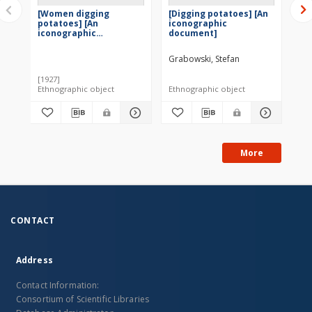
[Women digging
[Digging potatoes] [An
[W
potatoes] [An
iconographic
po
iconographic
document]
ic
document]
do
Grabowski, Stefan
[1927]
Ethnographic object
Ethnographic object
Eth
More
CONTACT
Address
Contact Information:
Consortium of Scientific Libraries