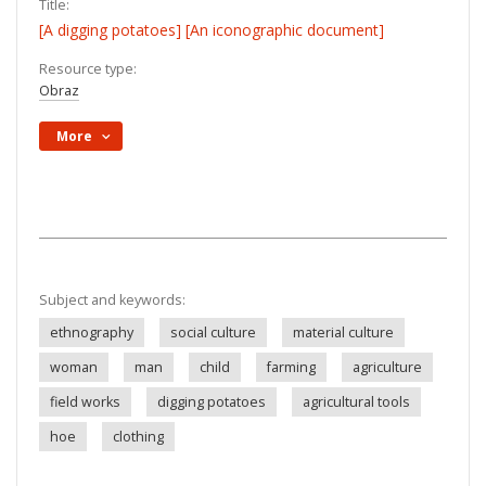
Title:
[A digging potatoes] [An iconographic document]
Resource type:
Obraz
More
Subject and keywords:
ethnography
social culture
material culture
woman
man
child
farming
agriculture
field works
digging potatoes
agricultural tools
hoe
clothing