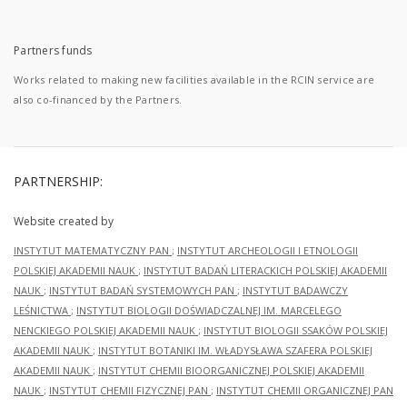
Partners funds
Works related to making new facilities available in the RCIN service are
also co-financed by the Partners.
PARTNERSHIP:
Website created by
INSTYTUT MATEMATYCZNY PAN
;
INSTYTUT ARCHEOLOGII I ETNOLOGII
POLSKIEJ AKADEMII NAUK
;
INSTYTUT BADAŃ LITERACKICH POLSKIEJ AKADEMII
NAUK
;
INSTYTUT BADAŃ SYSTEMOWYCH PAN
;
INSTYTUT BADAWCZY
LEŚNICTWA
;
INSTYTUT BIOLOGII DOŚWIADCZALNEJ IM. MARCELEGO
NENCKIEGO POLSKIEJ AKADEMII NAUK
;
INSTYTUT BIOLOGII SSAKÓW POLSKIEJ
AKADEMII NAUK
;
INSTYTUT BOTANIKI IM. WŁADYSŁAWA SZAFERA POLSKIEJ
AKADEMII NAUK
;
INSTYTUT CHEMII BIOORGANICZNEJ POLSKIEJ AKADEMII
NAUK
;
INSTYTUT CHEMII FIZYCZNEJ PAN
;
INSTYTUT CHEMII ORGANICZNEJ PAN