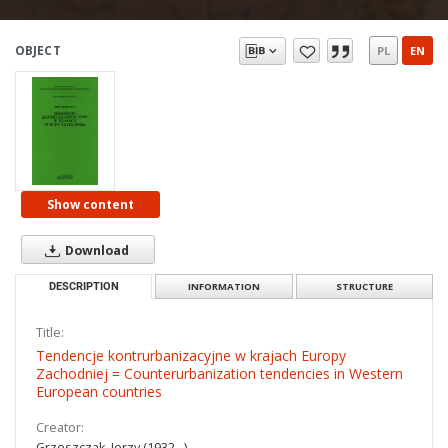
OBJECT
PL
EN
Show content
Download
DESCRIPTION
INFORMATION
STRUCTURE
Title:
Tendencje kontrurbanizacyjne w krajach Europy
Zachodniej = Counterurbanization tendencies in Western
European countries
Creator:
Grzeszczak, Jerzy (1932– )