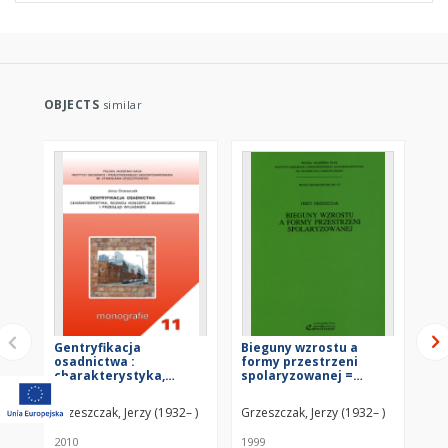
OBJECTS
similar
Gentryfikacja
Bieguny wzrostu a
Pr
osadnictwa :
formy przestrzeni
zr
charakterystyka,
spolaryzowanej =
sp
rozwój koncepcji
Growth poles versus
go
badawczej i przegląd
forms of polarised
po
Grzeszczak, Jerzy (1932– )
Grzeszczak, Jerzy (1932– )
Grz
wyjaśnień
space
Uni
Wi
2010
1999
199
Ni